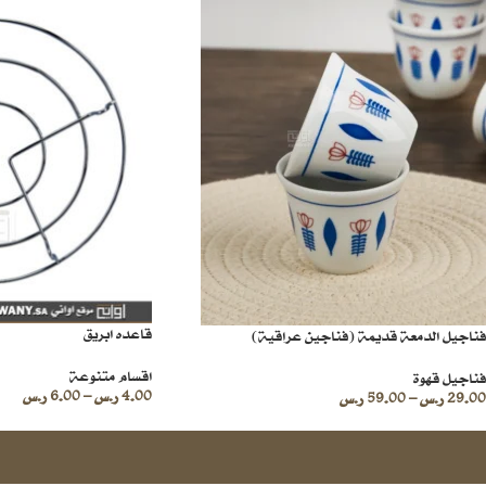
قاعده ابريق
فناجيل الدمعة قديمة (فناجين عراقية)
اقسام متنوعة
فناجيل قهوة
4.00
ر.س
–
6.00
ر.س
29.00
ر.س
–
59.00
ر.س