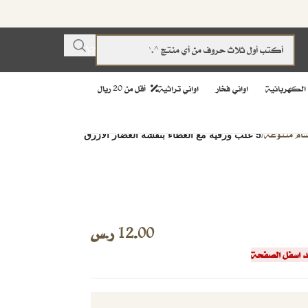
 الكهربائية
اواني فخار
اواني تراثية
أقل من 20 ريال
سام متنوعة
/
5 علب ورقية مع الغطاء بنقشة الغضار الازرق
12.00
ر.س
هد اسفل الصفحة