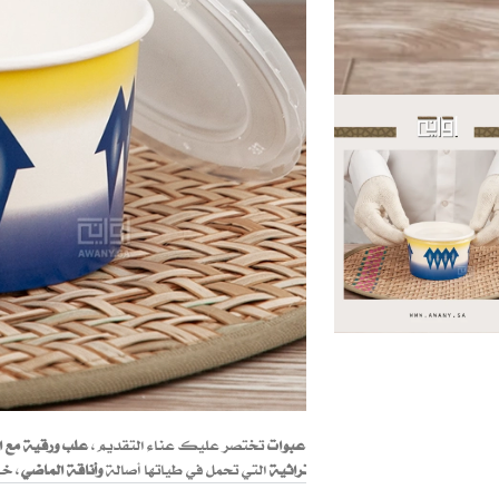
5 عبوات
تختصر عليك عناء التقديم،
علب ورقية مع ا
التراثية
التي تحمل في طياتها أصالة
وأناقة الماضي
، خي