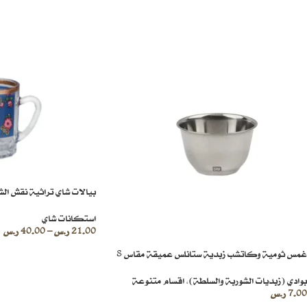
بيالات شاي تراثية نقش ال
استكانات شاي
21.00
ر.س
–
40.00
ر.س
غمس ثومية وكاتشب زبدية ستانلس عميقة مقاس 8
بوادي (زبديات الشوربة والسلطة)
,
اقسام متنوعة
7.00
ر.س