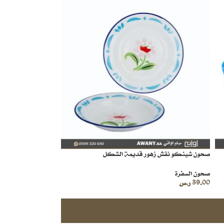
صحون شينكو نقش زهور قديمة الشكل
صحون السفرة
39.00
ر.س