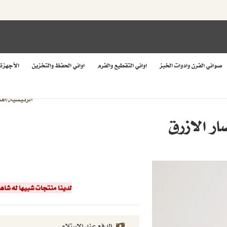
صواني الفرن وادوات الخبز
اواني التقطيع والفرم
اواني الحفظ والتخزين
الأجهزة
الرئيسية
اق
/
لدينا منتجات شبيها له شا
الدفع عند الاستلام.