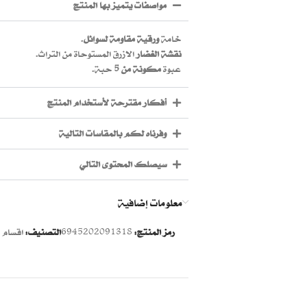
مواصفات يتميز بها المنتج
خامة
ورقية مقاومة لسوائل
.
نقشة الغضار
الازرق المستوحاة من التراث.
عبوة
مكونة من 5
حبة.
أفكار مقترحة لأستخدام المنتج
وفرناه لكم بالمقاسات التالية
سيصلك المحتوى التالي
معلومات إضافية
رمز المنتج:
6945202091318
التصنيف:
اقسام 