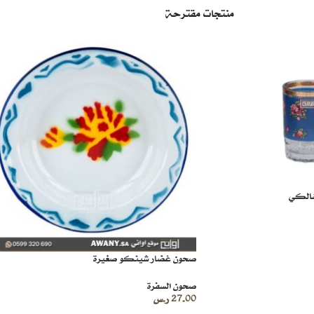
منتجات مقترحة
شالكي
صحون غضار شينكو صغيرة
صحون السفرة
27.00
ر.س