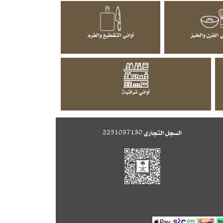
 الفرن والخبز
أواني التقطيع والفرم
أواني تراثية
السجل التجاري
2251037130