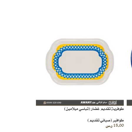
طوفرية تقديم غضار (تباسي ميلامين)
طوافير (صياني تقديم)
15.00
ر.س