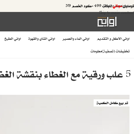
توصيل
مجاني
للطلب 499 +كود الخصم N9
Skip to navigation
Skip to main content
اواني الاكل و التقديم
اواني الماء والعصير
اواني الشاي والقهوة
اواني الطبخ
تخفيضات (تصفية)
معلومات
5 علب ورقية مع الغطاء بنقشة الغضار الازرق
تم بيع كامل الكمية