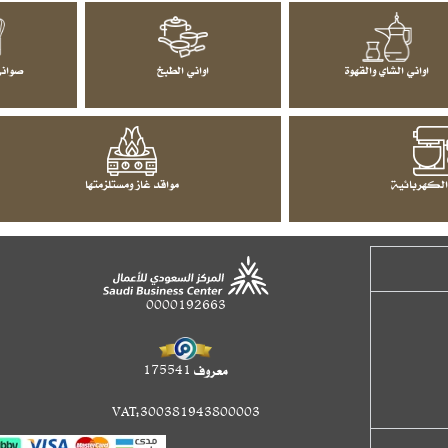
اواني الشاي والقهوة
اواني الطبخ
صواني
الكهربائية
مواقد غاز ومستلزمتها
0000192663
معروف 175541
VAT:300381943800003