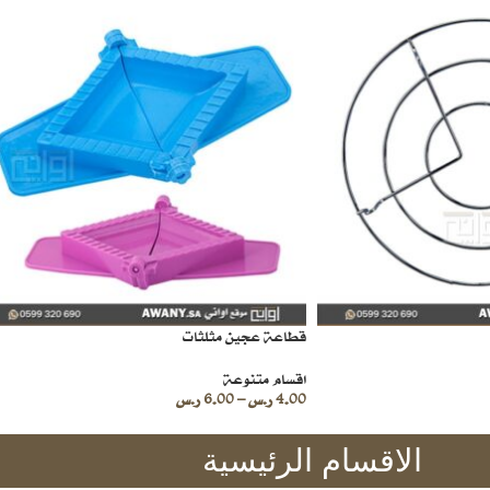
قطاعة عجين مثلثات
اقسام متنوعة
4.00
ر.س
–
6.00
ر.س
الاقسام الرئيسية