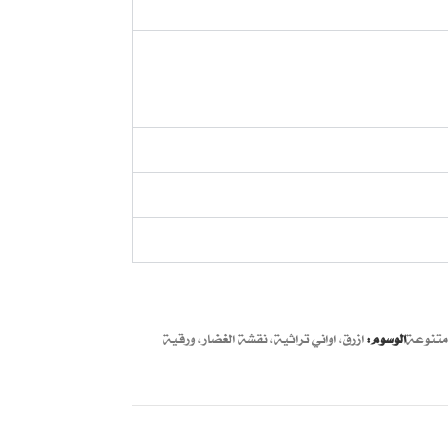
متنوعة
الوسوم:
ازرق
,
اواني تراثية
,
نقشة الغضار
,
ورقية