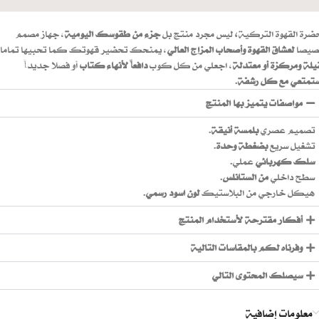
ضرة القهوة التركية
،
ليس مجرد منتج بل
جزء من طقوسك اليومية
، جهاز مصمم
يصا
لعشاق القهوة وأصحاب المزاج العالي
، يمنحك تحضير قهوتك كما تحبيها تماما،
يلة ومركزة أو معتدلة
، اجعلي من كل كوب
دافعاً لأنهاء كتاب
أو فصلا جديداً
تمتعي مع كل رشفة
.
مواصفات يتميز بها المنتج
تصميم عصري
بلمسة أنيقة
.
تشغيل سريع
بضغطة وحدة
.
سلك كهربائي
عملي.
سطح داخلي
من الستانلس
.
هيكل خارجي من البلاستيك
لون اسود رسمي
.
أفكار مقترحة لأستخدام المنتج
وفرناه لكم بالمقاسات التالية
سيصلك المحتوى التالي
معلومات إضافية