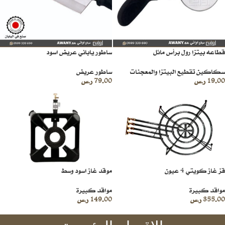
قطاعه بيتزا رول برأس مائل
ساطور ياباني عريض اسود
سكاكين تقطيع البيتزا والمعجنات
ساطور عريض
19.00
ر.س
79.00
ر.س
قز غاز كويتي 4 عيون
موقد غاز اسود وسط
مواقد كبيرة
مواقد كبيرة
355.00
ر.س
149.00
ر.س