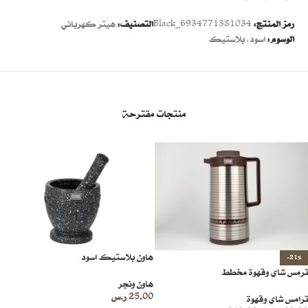
رمز المنتج:
6934771381034_Black
التصنيف:
هيتر كهربائي
الوسوم:
اسود
,
بلاستيك
منتجات مقترحة
هاون بلاستيك اسود
-21%
ترمس شاي وقهوة مخطط
هاون ونجر
25.00
ر.س
ترامس شاي وقهوة