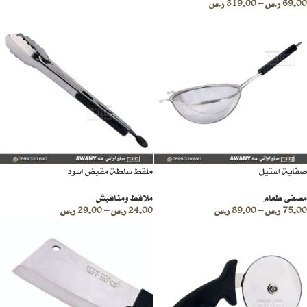
69.00
ر.س
–
319.00
ر.س
صفاية استيل
ملقط سلطة مقبض اسود
مصفى طعام
ملاقط ومناقيش
75.00
ر.س
–
89.00
ر.س
24.00
ر.س
–
29.00
ر.س