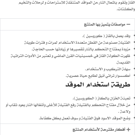
القاز وتقوم باشعال النار،من المواقد المتنقلة للاستراحات و لرحلات والتخيم
والكشتات.
مواصفات يتميز بها المنتج
وقد يعمل بالقاز ( كوروسين ).
الفتيلة مصنوعة من القطن متعددة الاستخدام لمرات و فترات طويلة
مزودة بمفتاح التحكم بالنار تقصيرها او زيادتها حسب الحاجة.
ظهرت الكولة القاز في خمسينيات القرن الماضي و تعتبر من الأدوات التراثية
القديمة.
سهلة التركيب و الاستخدام.
أكسسوار تراثي أنيق لطابع حياة عصرية.
طريقة استخدام الموقد
تعبئة الخزان بالكاز ( الكوروسين).
من خلال مفتاح التحكم بالفتيلة رفع الفتيلة للأغلى وأشغالها النار بعود ثقاب أو
ولاعة .
وضع الموقد الاسود فوق الفتيلة و سوف تعمل بكل كفاءة.
أفكار مقترحة لأستخدام المنتج