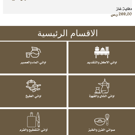
دفاية غاز
269.00
ر.س
الاقسام الرئيسية
اواني الاكل والتقديم
اواني الماء والعصير
اواني الشاي والقهوة
اواني الطبخ
صواني الفرن والخبز
أواني التقطيع والفرم