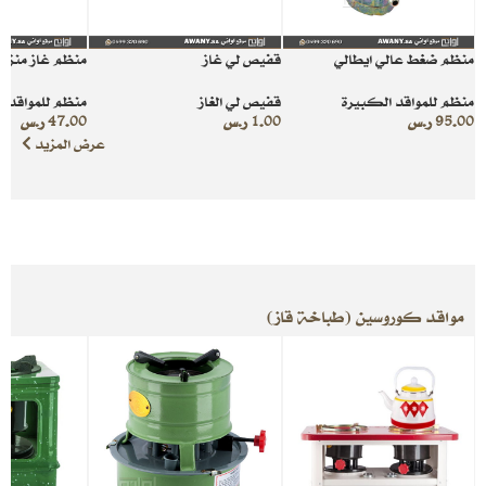
منظم ضغط عالي ايطالي
قفيص لي غاز
منظم غاز منزلي
منظم للمواقد الكبيرة
قفيص لي الغاز
منظم للمواقد ا
95.00
ر.س
1.00
ر.س
47.00
ر.س
عرض المزيد
مواقد كوروسين (طباخة قاز)