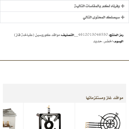
وفرناه لكم بالمقاسات التالية
سيصلك المحتوى التالي
4612013046530__
مواقد كوروسين (طباخة قاز)
رمز المنتج:
التصنيف:
اخضر
,
حديد
الوسوم:
مواقد غاز ومستلزماتها