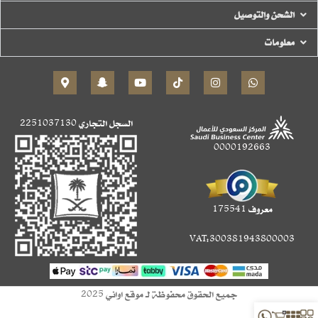
الشحن والتوصيل
معلومات
السجل التجاري
2251037130
0000192663
معروف 175541
VAT:300381943800003
جميع الحقوق محفوظة لـ موقع اواني 2025