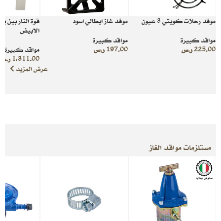
موقد رحلات كويتي 3 عيون
موقد غاز ايطالي اسود
قوة النار بين ي
الابيض
مواقد كبيرة
مواقد كبيرة
225.00
ر.س
197.00
ر.س
مواقد كبيرة
1,311.00
ر.س
عرض المزيد
مستلزمات مواقد الغاز