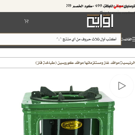
توصيل
مجاني
للطلب 499 +كود الخصم N9
Skip to navigation
Skip to main content
القائمة
الرئيسية
مواقد غاز ومستلزماتها
مواقد كوروسين (طباخة قاز)
/
/