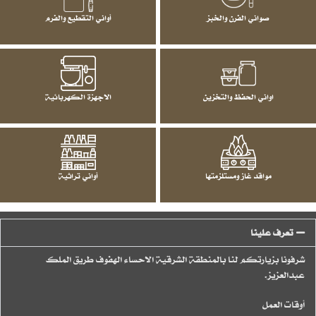
صواني الفرن والخبز
أواني التقطيع والفرم
اواني الحفظ والتخزين
الاجهزة الكهربائية
مواقد غاز ومستلزمتها
أواني تراثية
تعرف علينا
شرفونا بزيارتكم لنا بالمنطقة الشرقية الاحساء الهفوف طريق الملك
عبدالعزيز.
أوقات العمل