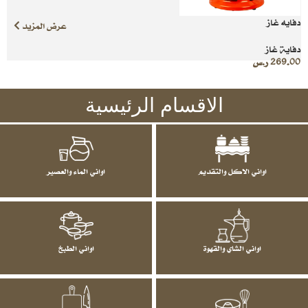
دفايه غاز
عرض المزيد
دفاية غاز
269.00
ر.س
الاقسام الرئيسية
اواني الاكل والتقديم
اواني الماء والعصير
اواني الشاي والقهوة
اواني الطبخ