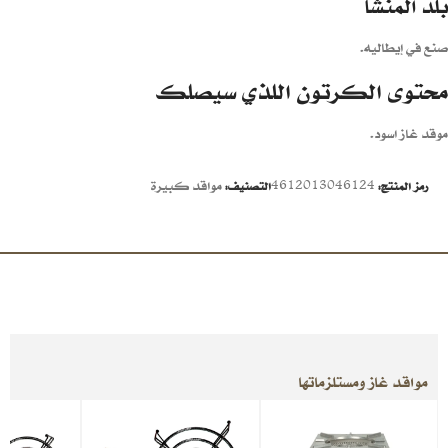
بلد المنشأ
صنع في إيطاليه.
محتوى الكرتون اللذي سيصلك
موقد غاز اسود.
4612013046124
مواقد كبيرة
رمز المنتج:
التصنيف:
مواقد غاز ومستلزماتها