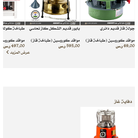
جولة قاز قديم دائري
بابور قديم الشكل كاز نحاسي
طباخة كوله مز
مواقد كوروسين (طباخة قاز)
مواقد كوروسين (طباخة قاز)
مواقد كوروسين
69.00
ر.س
595.00
ر.س
497.00
ر.س
عرض المزيد
دفاية غاز