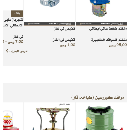
-20%
لتجربة طهي استث
الايطالي الاسود
منظم ضغط عالي ايطالي
قفيص لي غاز
لي غاز
منظم للمواقد الكبيرة
قفيص لي الغاز
7.00
ر.س
–
00
95.00
ر.س
1.00
ر.س
عرض المزيد
مواقد كوروسين (طباخة قاز)