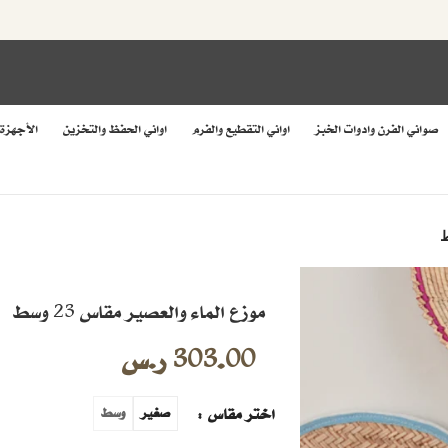
صواني الفرن وادوات الخبز
اواني التقطيع والفرم
اواني الحفظ والتخزين
الأجهزة
موزع الماء والعصير مقاس 23 وسط
303.00
ر.س
اختر مقاس
صغير
وسط