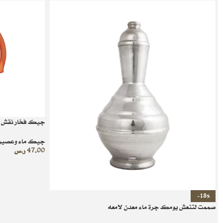
جيك فخار نقش ع
جيك ماء وعصير
47.00
ر.س
-18%
صممت لتنعش يومك جرة ماء معدن لامعه