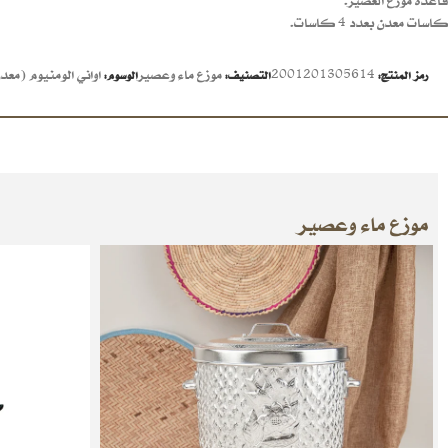
قاعدة موزع العصير.
كاسات معدن بعدد 4 كاسات.
2001201305614
موزع ماء وعصير
اواني الومنيوم (معد
رمز المنتج:
التصنيف:
الوسوم:
موزع ماء وعصير