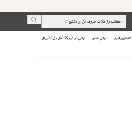
 الكهربائية
اواني فخار
اواني تراثية
أقل من 20 ريال