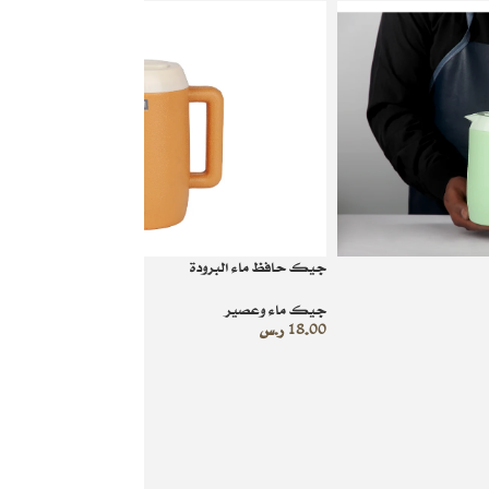
جيك حافظ ماء البرودة
جيك ماء وعصير
18.00
ر.س