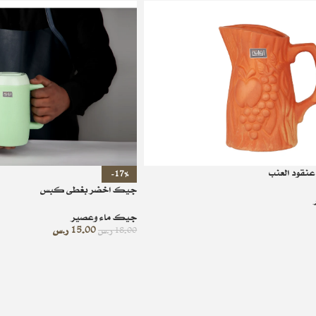
نقود العنب
-17%
جيك اخضر بغطى كبس
جيك ماء وعصير
15.00
ر.س
18.00
ر.س