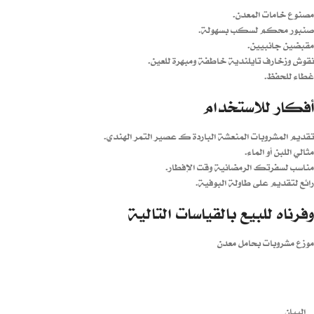
مصنوع خامات المعدن.
صنبور محكم لسكب بسهولة.
مقبضين جانبيين.
نقوش وزخارف تايلندية خاطفة ومبهرة للعين.
غطاء للحفظ.
أفكار للاستخدام
تقديم المشروبات المنعشة الباردة كـ عصير التمر الهندي.
مثالي اللبن أو الماء.
مناسب لسفرتك الرمضانية وقت الإفطار.
رائع لتقديم على طاولة البوفية.
وفرناه للبيع بالقياسات التالية
موزع مشروبات بحامل معدن
البيان