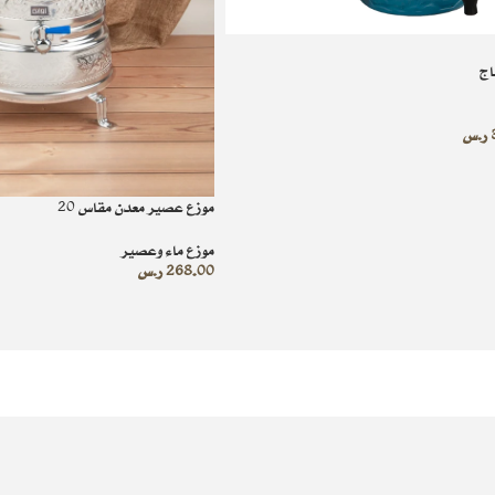
اج
ر.س
موزع عصير معدن مقاس 20
موزع ماء وعصير
268.00
ر.س