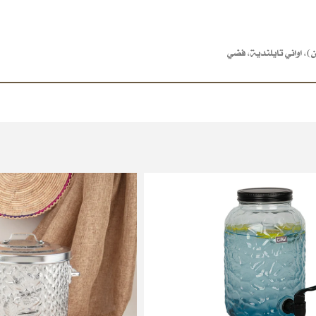
ن)
,
اواني تايلندية
,
فضي