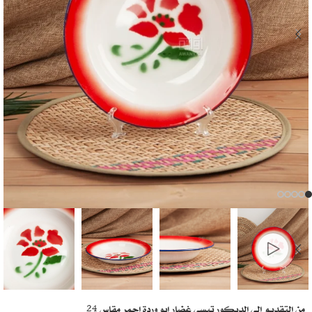
من التقديم الى الديكور تبسي غضار ابو وردة احمر مقاس 24