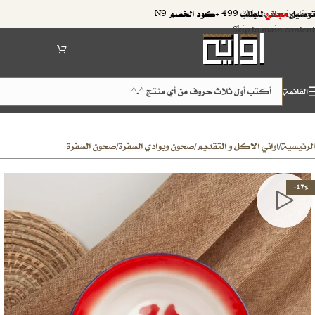
توصيل
مجاني
للطلب 499 +كود الخصم N9
Skip to navigation
Skip to main content
القائمة
الرئيسية
اواني الاكل و التقديم
صحون وبوادي السفرة
صحون السفرة
/
/
/
-17%