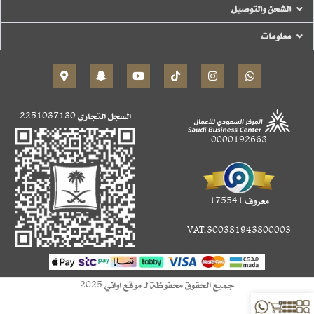
الشحن والتوصيل
معلومات
السجل التجاري
2251037130
0000192663
معروف 175541
VAT:300381943800003
جميع الحقوق محفوظة لـ موقع اواني 2025