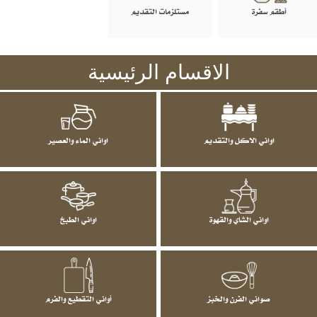
أطقم سفرة
مستلزمات التقديم
الاقسام الرئيسية
اواني الاكل والتقديم
اواني الماء والعصير
اواني الشاي والقهوة
اواني الطبخ
صواني الفرن والخبز
أواني التقطيع والفرم