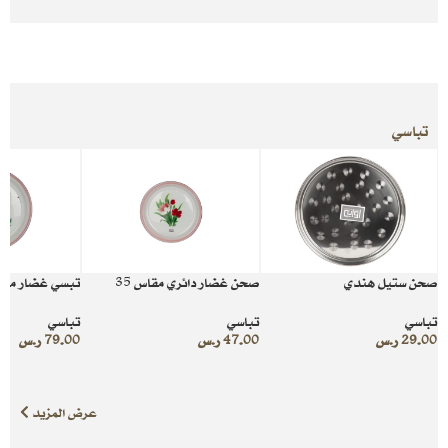
تباسي
صحن ستيل هندي
صحن غضار دائري مقاس 35
تبسي غضار مقاس 
تباسي
تباسي
تباسي
29.00
ر.س
47.00
ر.س
79.00
ر.س
عرض المزيد