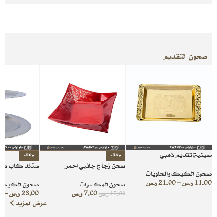
صحون التقديم
صينية تقديم ذهبي
-58%
-53%
صحن زجاج جانبي احمر
ستاند كاب ك
صحون الكيك والحلويات
11.00
ر.س
–
21.00
ر.س
صحون المكسرات
صحون الكيك و
7.00
ر.س
23.00
ر.س
–
0
15.00
ر.س
عرض المزيد