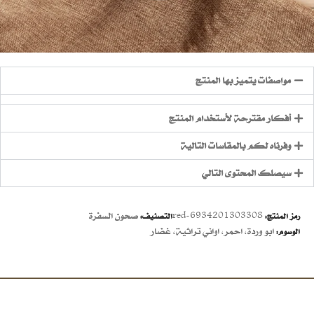
مواصفات يتميز بها المنتج
أفكار مقترحة لأستخدام المنتج
وفرناه لكم بالمقاسات التالية
سيصلك المحتوى التالي
6934201303308-red
صحون السفرة
رمز المنتج:
التصنيف:
ابو وردة
,
احمر
,
اواني تراثية
,
غضار
الوسوم: