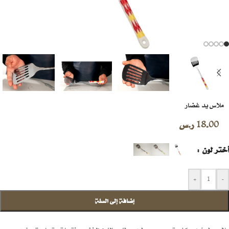
ملاس يد غضار
18.00
ر.س
أختر لون
+
-
إضافة إلى السلة