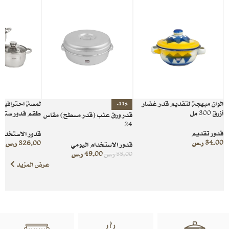
الوان مبهجة لتقديم قدر غضار
لمسة احترافي
-11%
أزرق 300 مل
قدر ورق عنب (قدر مسطح) مقاس
للمطبخ
24
قدور تقديم
قدور الاستخدام 
34.00
ر.س
326.00
ر.س
قدور الاستخدام اليومي
49.00
ر.س
55.00
ر.س
عرض المزيد