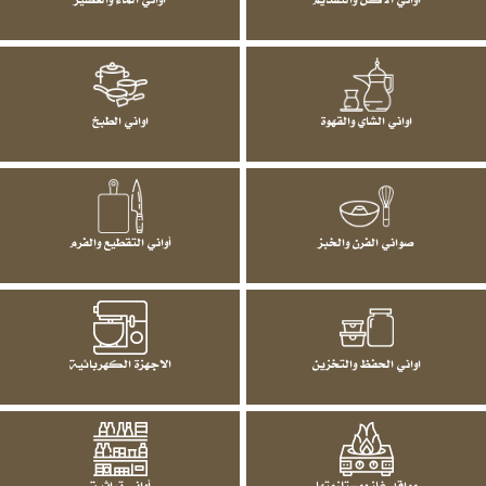
اواني الشاي والقهوة
اواني الطبخ
صواني الفرن والخبز
أواني التقطيع والفرم
اواني الحفظ والتخزين
الاجهزة الكهربائية
مواقد غاز ومستلزمتها
أواني تراثية