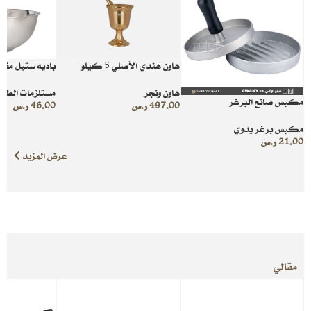
هاون هندي الأصلي 5 كيلو
باديه ستيل مقاس 
هاون ونجر
مستلزمات الطبخ
مكبس صانع البرغر
497.00
ر.س
46.00
ر.س
مكبس برغر يدوي
21.00
ر.س
عرض المزيد
مقالي