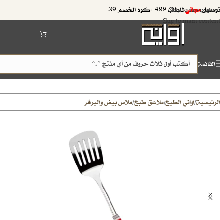
توصيل
مجاني
للطلب 499 +كود الخصم N9
Skip to navigation
Skip to main content
القائمة
الرئيسية
اواني الطبخ
ملاعق طبخ
ملاس بيض والبرقر
/
/
/