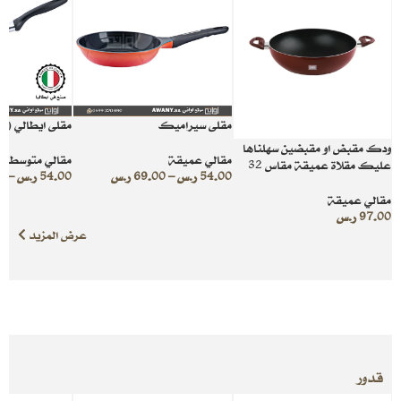
مقلى سيراميك
مقلى ايطالي (تي
ودك مقبض او مقبضين سهلناها
مقالي عميقة
مقالي متوسطة ا
عليك مقلاة عميقة مقاس 32
54.00
ر.س
–
69.00
ر.س
54.00
ر.س
–
0
مقالي عميقة
97.00
ر.س
عرض المزيد
قدور