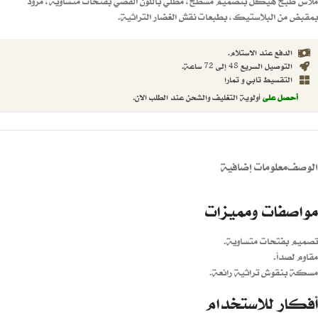
ملاس طبخ هيكل بتصميم مسطح، مطلي باللون الفضي بفتحات متساوية، مزود
بمقبض من البلاستيك، بطبعات نقش الغضار التراثية.
الدفع عند الاستلام.
التوصيل السريع 48 إلى 72 ساعة.
التقسيط تابي و تمارا
أحصل على
أولوية التغليف والشحن عند الطلب الان.
الوصف
معلومات إضافية
مواصفات ومميزات
تصميم بفتحات متساوية.
مقاوم لصدأ.
مسكة بنقوش تراثية رائعة.
أفكار للاستخدام