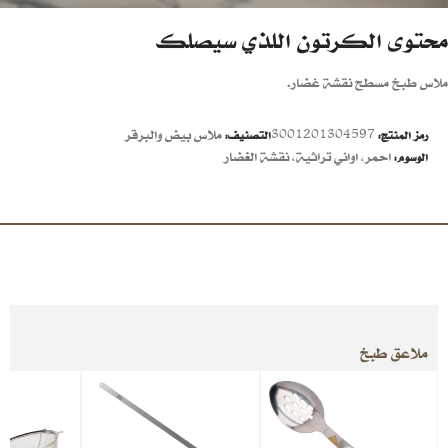
محتوى الكرتون اللذي سيصلك
ملاس طبخ مسطح نقشة غضار.
3001201304597
ملاس بيض والبرقر
رمز المنتج:
التصنيف:
احمر
,
اواني تراثية
,
نقشة الغضار
الوسوم:
ملاعق طبخ