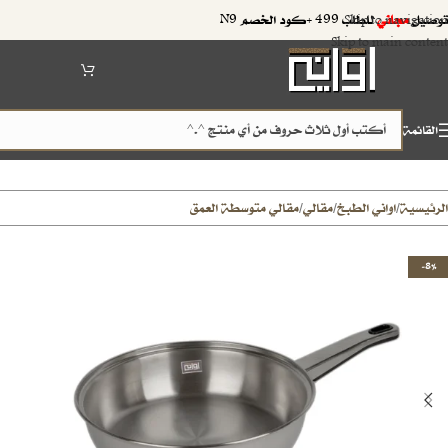
توصيل
مجاني
للطلب 499 +كود الخصم N9
Skip to navigation
Skip to main content
القائمة
الرئيسية
اواني الطبخ
مقالي
مقالي متوسطة العمق
/
/
/
-8%