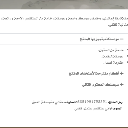
مقلاة بقاع دائري، ومقبض سميك،واسعة وعميقة، خامة من الستانلس، لامعة و رائعة،
مثالية للقلي.
مواصفات يتميز بها المنتج
خامة من الستيل.
عميقة للغاية.
مقاومة لصدأ.
أفكار مقترحة لأستخدام المنتج
سيصلك المحتوى التالي
8851991753251
مقالي متوسطة العمق
رمز المنتج:
التصنيف:
اواني ستانلس ستيل
,
فضي
الوسوم: