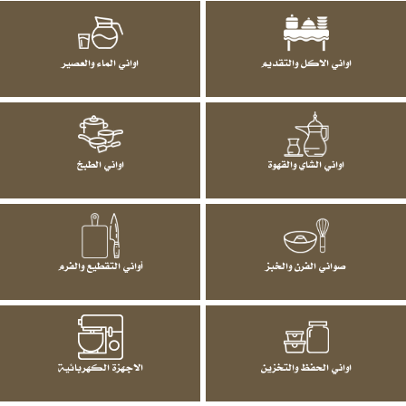
اواني الاكل والتقديم
اواني الماء والعصير
اواني الشاي والقهوة
اواني الطبخ
صواني الفرن والخبز
أواني التقطيع والفرم
اواني الحفظ والتخزين
الاجهزة الكهربائية