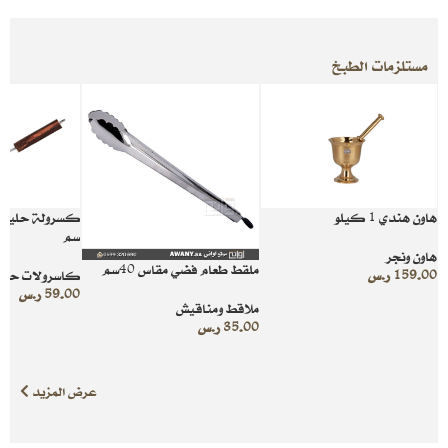
مستلزمات الطبخ
هاون هندي 1 كيلو
سم
هاون ونجر
ملقط طعام فضي مقاس 40سم
159.00
ر.س
كاسرولات حلي
59.00
ر.س
ملاقط ومناقيش
35.00
ر.س
عرض المزيد