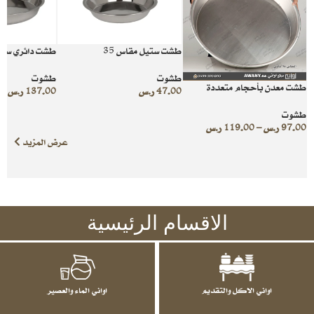
طشت ستيل مقاس 35
طشت دائري ستيل
طشوت
طشوت
طشت معدن بأحجام متعددة
47.00
ر.س
137.00
ر.س
طشوت
97.00
ر.س
–
119.00
ر.س
عرض المزيد
الاقسام الرئيسية
اواني الاكل والتقديم
اواني الماء والعصير