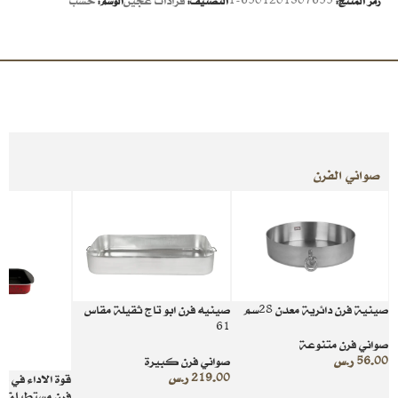
6501201307655-1
فرادات عجين
خشب
رمز المنتج:
التصنيف:
الوسم:
صواني الفرن
صينية فرن دائرية معدن 28سم
صينيه فرن ابو تاج ثقيلة مقاس
61
صواني فرن متنوعة
56.00
ر.س
صواني فرن كبيرة
219.00
ر.س
قوة الاداء في 
فرن مستطيلة مقا