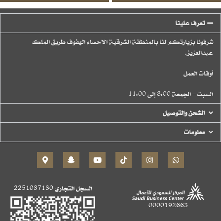
تعرف علينا
شرفونا بزيارتكم لنا بالمنطقة الشرقية الاحساء الهفوف طريق الملك
عبدالعزيز.
أوقات العمل
السبت – الجمعة 8:00 إلى 11:00
الشحن والتوصيل
معلومات
السجل التجاري
2251037130
0000192663