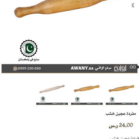
مفردة عجين خشب
24.00
ر.س
فرادة عجين خشب