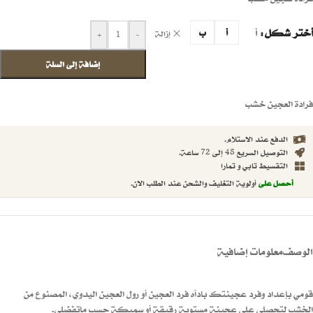
أختر شكل
أ
أ
ب
إزالة
+
-
إضافة إلى السلة
فرادة العجين خشب
الدفع عند الاستلام.
التوصيل السريع 48 إلى 72 ساعة.
التقسيط تابي و تمارا
أحصل على
أولوية التغليف والشحن عند الطلب الان.
الوصف
معلومات إضافية
قومي بإعداد وفرد عجينتك بادأه فرد العجين أو رول العجين اليدوي، المصنوع من
الخشب لتحصلي على عجينة مستوية رقيقة أو سميكة حسب ماتفضلي.