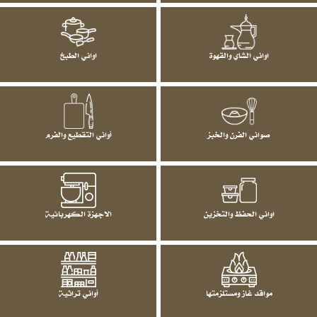
اواني الشاي والقهوة
اواني الطبخ
صواني الفرن والخبز
أواني التقطيع والفرم
اواني الحفظ والتخزين
الاجهزة الكهربائية
مواقد غاز ومستلزمتها
أواني تراثية