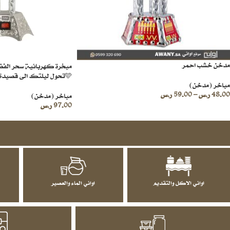
مدخن خشب احمر
مبخرة كهربائية سحر الفضي
🩵تحول ليلتك الى قصيدة شعرية وليلة شاعرية
مباخر (مدخن)
48.00
ر.س
–
59.00
ر.س
مباخر (مدخن)
97.00
ر.س
اواني الاكل والتقديم
اواني الماء والعصير