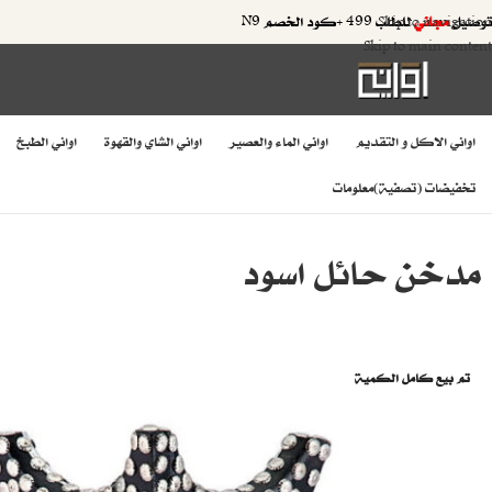
توصيل
مجاني
للطلب 499 +كود الخصم N9
Skip to navigation
Skip to main content
اواني الاكل و التقديم
اواني الماء والعصير
اواني الشاي والقهوة
اواني الطبخ
تخفيضات (تصفية)
معلومات
مدخن حائل اسود
تم بيع كامل الكمية