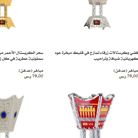
فضي وكرستالات زرقاء تمازج في قلبك مبخرة عود
سحر الكريستال الأحمر مب
كهربائية ضيافة وتراحيب
سمفونية عطرية في كل زا
مباخر (مدخن)
مباخر (مدخن)
79.00
ر.س
79.00
ر.س