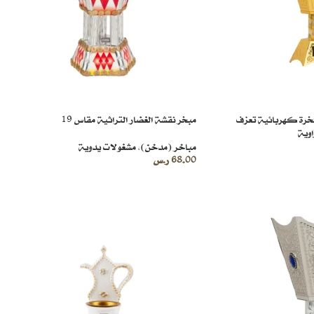
خرة كهربائية تعزف
مبخر نقشة الغضار التراثية مقاس 19
وية
مباخر (مدخن)
,
مشغولات يدوية
68.00
ر.س