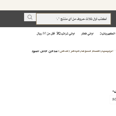
 الكهربائية
اواني فخار
اواني تراثية
أقل من 20 ريال
الرئيسية
اقسام متنوعة
مباخر (مدخن)
/
/
/
مدخن حائل اسود
3