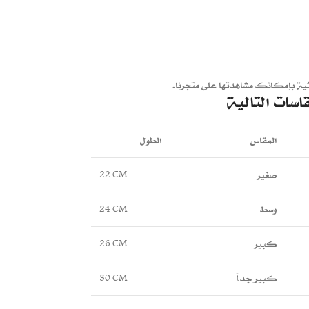
ثية بإمكانك مشاهدتها على متجرنا.
اسات التالية
المقاس
الطول
صغير
22 CM
وسط
24 CM
كبير
26 CM
كبير جداً
30 CM