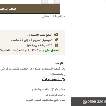
إضافة إلى السل
مباخر خشب حائلي
الدفع عند الاستلام.
التوصيل السريع 48 إلى 72 ساعة.
التقسيط تابي و تمارا
أحصل على
أولوية التغليف والشحن عند الطلب ال
الوصف
مبخر قديم الشكل، مصنوع من الخشب بتصميم تراثي، ي
في باكستان.
الاستخدمات
لتعطير المنزل بالعود والبخور.
لترحيب بالضيوف.
فكرة رائع كـ هدية لعشاق العود.