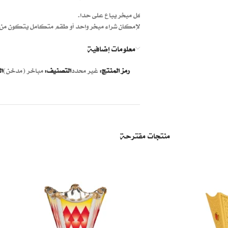
كل مبخر يباع على حدا.
بالإمكان شراء مبخر واحد أو طقم متكامل يتكون من 
معلومات إضافية
رمز المنتج:
غير محدد
التصنيف:
مباخر (مدخن)
ال
منتجات مقترحة