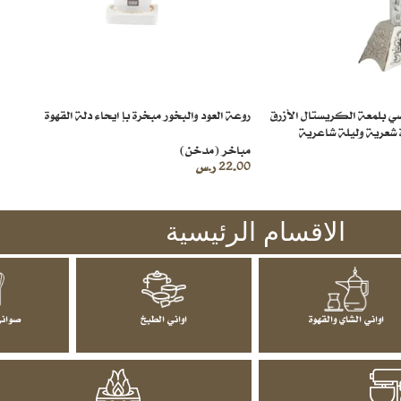
 بلمعة الكريستال الأزرق
روعة العود والبخور مبخرة بإ ايحاء دلة القهوة
مباخر (مدخن)
22.00
ر.س
الاقسام الرئيسية
اواني الشاي والقهوة
اواني الطبخ
صواني