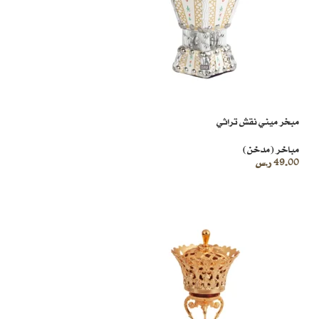
مبخر ميني نقش تراثي
مباخر (مدخن)
49.00
ر.س