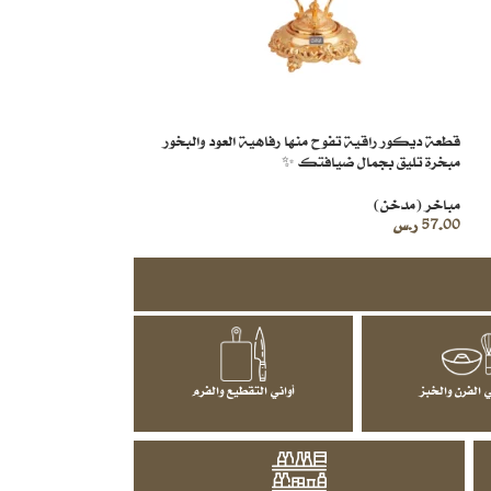
قطعة ديكور راقية تفوح منها رفاهية العود والبخور
مبخرة تليق بجمال ضيافتك ✨
مباخر (مدخن)
57.00
ر.س
 الفرن والخبز
أواني التقطيع والفرم