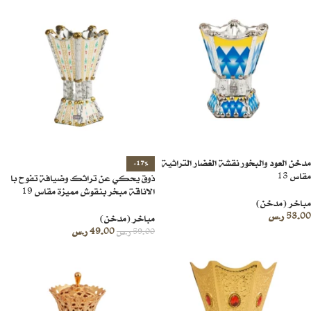
مدخن العود والبخور نقشة الغضار التراثية
-17%
مقاس 13
ذوق يحكي عن تراثك وضيافة تفوح با
الاناقة مبخر بنقوش مميزة مقاس 19
مباخر (مدخن)
53.00
ر.س
مباخر (مدخن)
49.00
ر.س
59.00
ر.س