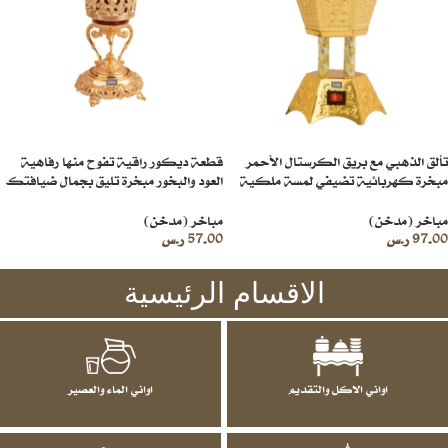
تألق الذهبي مع بريق الكرستال الأحمر
قطعة ديكور راقية تفوح منها رفاهية
مبخرة كهربائية تضيفي لمسة ملكية
العود والبخور مبخرة تليق بجمال ضيافتك
لكافة مناسباتك
✨
مباخر (مدخن)
مباخر (مدخن)
97.00
ر.س
57.00
ر.س
الاقسام الرئيسية
اواني الاكل والتقديم
اواني الماء والعصير