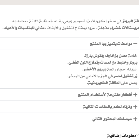
قة البرونز
في مبخرة كهربائية، تصميم هرمي بقاعدة سفلية ثابتة، محاط به
يستالات
خضراء
مذهلة، مزود بمفتاح لتشغيل
والأيقاف
،
مثالي للمناسبات والأعياد
.
مواصفات يتميز بها المنتج
خامة
معدن بزخارف
ونقوش بارزة.
برونز وخليط من لمسات وتمازج اللون الفضي.
تزينه احجار رائعة
ببريق الأخضر
.
زر تشغيل احمر
في الجزء الأمامي من المبخر.
يعمل على
الطاقة الكهربائية.
أفكار مقترحة لأستخدام المنتج
وفرناه لكم بالمقاسات التالية
سيصلك المحتوى التالي
معلومات إضافية