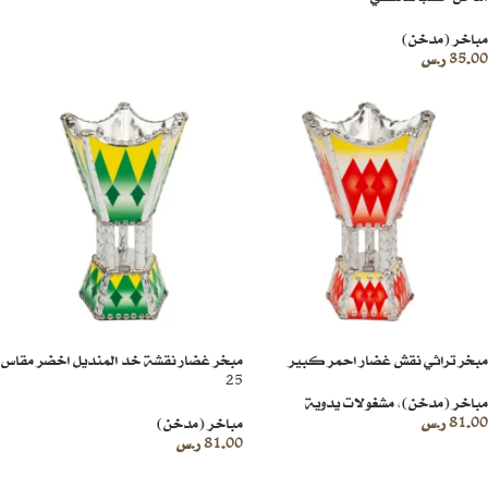
مباخر (مدخن)
35.00
ر.س
مبخر تراثي نقش غضار احمر كبير
مبخر غضار نقشة خد المنديل اخضر مقاس
25
مباخر (مدخن)
,
مشغولات يدوية
81.00
ر.س
مباخر (مدخن)
81.00
ر.س