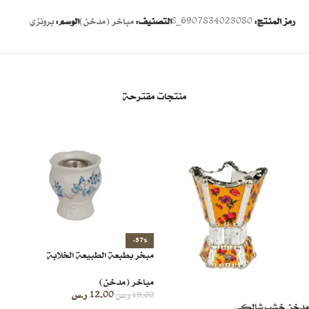
رمز المنتج:
6907834023080_S
التصنيف:
مباخر (مدخن)
الوسم:
برونزي
منتجات مقترحة
-37%
مبخر بطبعة الطبيعة الخلابة
مباخر (مدخن)
12.00
ر.س
19.00
ر.س
مدخن خشب شالكي