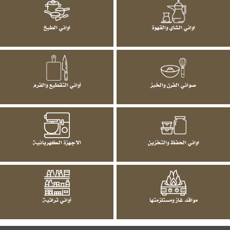
اواني الشاي والقهوة
اواني الطبخ
صواني الفرن والخبز
أواني التقطيع والفرم
اواني الحفظ والتخزين
الاجهزة الكهربائية
مواقد غاز ومستلزمتها
أواني تراثية