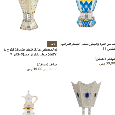
مدخن العود والبخور نقشة الغضار التراثية
-17%
مقاس 13
ذوق يحكي عن تراثك وضيافة تفوح با
الاناقة مبخر بنقوش مميزة مقاس 19
مباخر (مدخن)
53.00
ر.س
مباخر (مدخن)
49.00
ر.س
59.00
ر.س