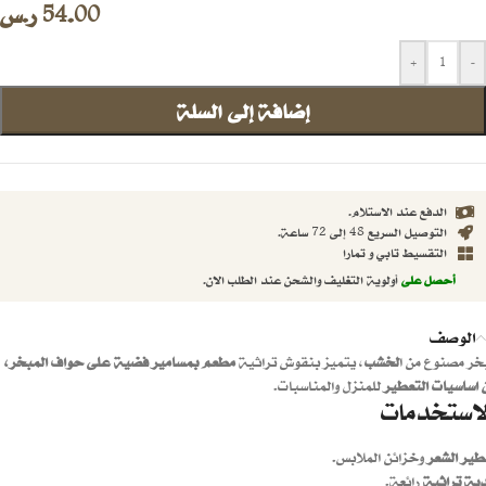
54.00
ر.س
+
-
إضافة إلى السلة
الدفع عند الاستلام.
التوصيل السريع 48 إلى 72 ساعة.
التقسيط تابي و تمارا
أحصل على
أولوية التغليف والشحن عند الطلب الان.
الوصف
خر مصنوع من ا
لخشب
، يتميز بنقوش تراثية
مطعم بمسامير فضية على حواف المبخر،
 اساسيات التعطير
للمنزل والمناسبات.
لاستخدمات
طير الشعر
وخزائن الملابس.
ية تراثية
رائعة.