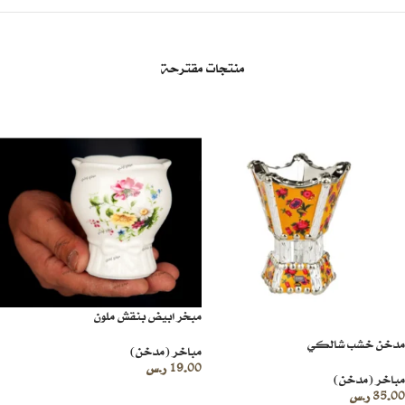
منتجات مقترحة
مبخر ابيض بنقش ملون
مدخن خشب شالكي
مباخر (مدخن)
19.00
ر.س
مباخر (مدخن)
35.00
ر.س