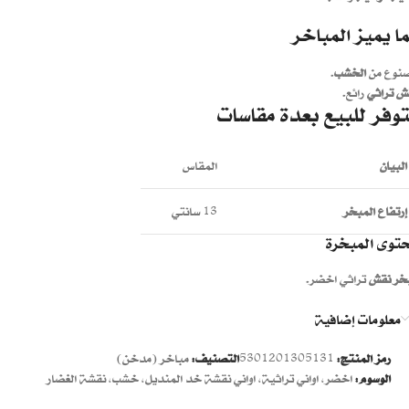
ا يميز المباخر
نوع من
الخشب
.
ش تراثي
رائع.
وفر للبيع بعدة مقاسات
البيان
المقاس
إرتفاع المبخر
13 سانتي
توى المبخرة
خر نقش
تراثي اخضر.
معلومات إضافية
رمز المنتج:
5301201305131
التصنيف:
مباخر (مدخن)
الوسوم:
اخضر
,
اواني تراثية
,
اواني نقشة خد المنديل
,
خشب
,
نقشة الغضار