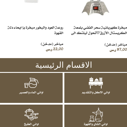
مبخرة كهربائية سحر الفضي بلمعة
روعة العود والبخور مبخرة بإ ايحاء دلة
الكريستال الأزرق🩵تحول ليلتك الى
القهوة
قصيدة شعرية وليلة شاعرية
مباخر (مدخن)
مباخر (مدخن)
22.00
ر.س
97.00
ر.س
الاقسام الرئيسية
اواني الاكل والتقديم
اواني الماء والعصير
اواني الشاي والقهوة
اواني الطبخ