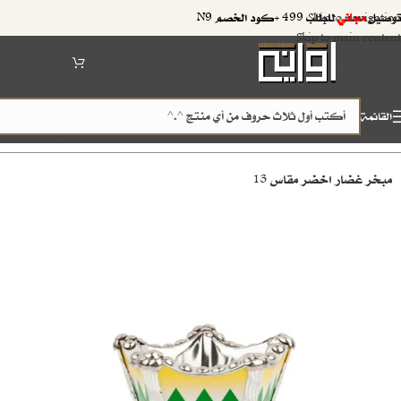
توصيل
مجاني
للطلب 499 +كود الخصم N9
Skip to navigation
Skip to main content
القائمة
الرئيسية
اقسام متنوعة
مباخر (مدخن)
/
/
مبخر غضار اخضر مقاس 13