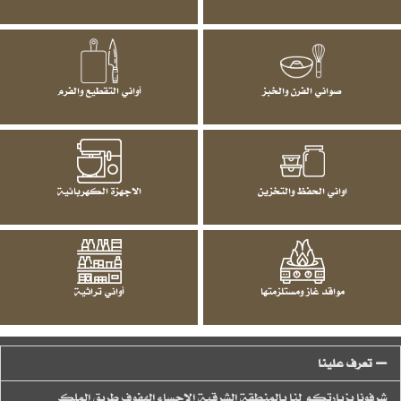
صواني الفرن والخبز
أواني التقطيع والفرم
اواني الحفظ والتخزين
الاجهزة الكهربائية
مواقد غاز ومستلزمتها
أواني تراثية
تعرف علينا
شرفونا بزيارتكم لنا بالمنطقة الشرقية الاحساء الهفوف طريق الملك