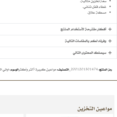
سعة تخزين مثالية.
غطاء قفل ثنائي.
مسكة علاق.
أفكار مقترحة لأستخدام المنتج
وفرناه لكم بالمقاسات التالية
سيصلك المحتوى التالي
2001201301474_
مواعين كبيرة 5لتر وأكثر
اواني ا
رمز المنتج:
التصنيف:
الوسوم:
مواعين التخزين