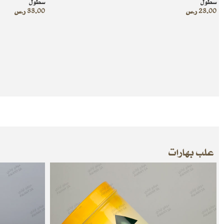
سطول
سطول
23.00
ر.س
33.00
ر.س
علب بهارات