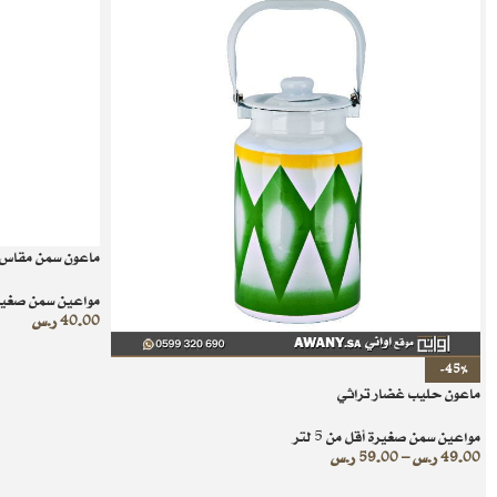
ماعون سمن مقاس 4.5 لت
مواعين سمن صغيرة أق
40.00
ر.س
-45%
ماعون حليب غضار تراثي
مواعين سمن صغيرة أقل من 5 لتر
49.00
ر.س
–
59.00
ر.س