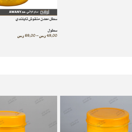
سطل معدن منقوش تايلندي
سطول
49.00
ر.س
–
69.00
ر.س