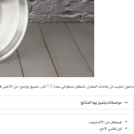
ماعون حليب من خامات المعدن، شكل اسطواني سعة 7.5 لتر، عميق وواسع، من الأعلى فوهة واسعة، مزودة بـ غطاء مسطح مدعم بقفلين جانبيين.
مواصفات يتميز بها المنتج
هيكل من الالمنيوم.
لون فضي لامع.