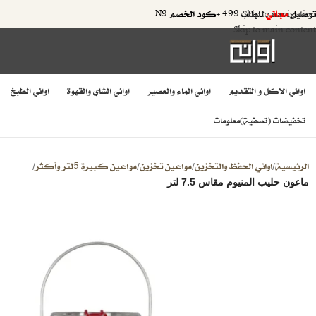
توصيل
مجاني
للطلب 499 +كود الخصم N9
Skip to navigation
Skip to main content
اواني الاكل و التقديم
اواني الماء والعصير
اواني الشاي والقهوة
اواني الطبخ
تخفيضات (تصفية)
معلومات
الرئيسية
اواني الحفظ والتخزين
مواعين تخزين
مواعين كبيرة 5لتر وأكثر
/
/
/
/
ماعون حليب المنيوم مقاس 7.5 لتر