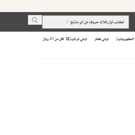
 الكهربائية
اواني فخار
اواني تراثية
أقل من 20 ريال