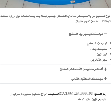
لوح تقطيع من بلاستيكي، دائري الشكل، يتميز بصلابته وسماكته، لون ازرق، متعدد
الوظائف، خامة تدوم طويلاً.
مواصفات يتميز بها المنتج
لوح بلاستيكي.
سميك جدا.
لون ازرق.
سهل التخزين.
أفكار مقترحة لأستخدام المنتج
سيصلك المحتوى التالي
BLUE3501201303158
الواح تقطيع صغيرة (منزلية)
رمز المنتج:
التصنيف:
ازرق
,
بلاستيك
الوسوم: