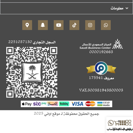
معلومات
السجل التجاري
2251037130
0000192663
معروف 175541
VAT:300381943800003
جميع الحقوق محفوظة لـ موقع اواني 2025
لرئيسية
كل المنتجات
السلة
وتساب