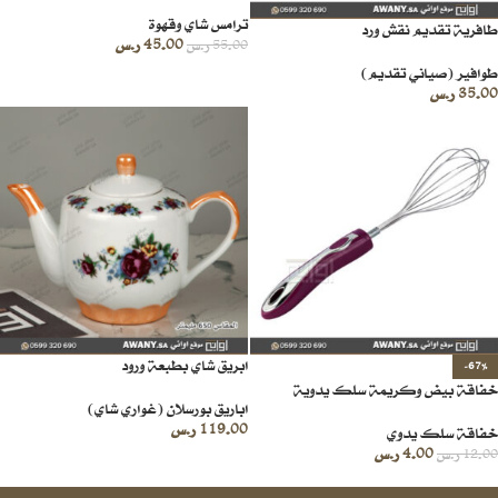
ترامس شاي وقهوة
طافرية تقديم نقش ورد
45.00
ر.س
55.00
ر.س
طوافير (صياني تقديم)
35.00
ر.س
ابريق شاي بطبعة ورود
-67%
خفاقة بيض وكريمة سلك يدوية
اباريق بورسلان (غواري شاي)
119.00
ر.س
خفاقة سلك يدوي
4.00
ر.س
12.00
ر.س