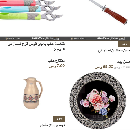
فتاحة علب بألوان قوس قزح لمسة من
-18%
البهجة
مسن سكين احترافي
مفتاح علب
مسن بيد
7.00
ر.س
65.00
ر.س
79.00
ر.س
-18%
ترمس بيج مشجر