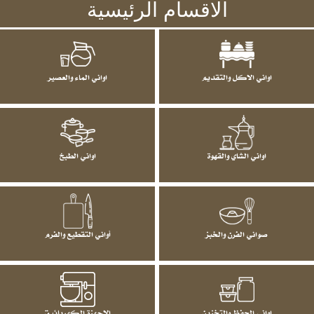
الاقسام الرئيسية
اواني الاكل والتقديم
اواني الماء والعصير
اواني الشاي والقهوة
اواني الطبخ
صواني الفرن والخبز
أواني التقطيع والفرم
اواني الحفظ والتخزين
الاجهزة الكهربائية