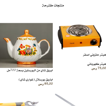
منتجات مقترحة
هيتر حلزوني اصفر
هيتر كهربائي
75.00
ر.س
ابريق شاي من البورسلين بسعة 700مل
اباريق بورسلان (غواري شاي)
95.00
ر.س