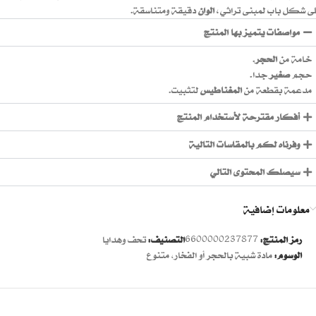
ى شكل باب لمبنى تراثي،
الوان
دقيقة ومتناسقة.
مواصفات يتميز بها المنتج
خامة من
الحجر
.
حجم
صغير
جدا.
مدعمة بقطعة من
المغناطيس
لتثبيت.
أفكار مقترحة لأستخدام المنتج
وفرناه لكم بالمقاسات التالية
سيصلك المحتوى التالي
معلومات إضافية
رمز المنتج:
6600000237877
التصنيف:
تحف وهدايا
الوسوم:
مادة شبية بالحجر أو الفخار
,
متنوع