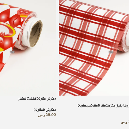
مفرش طاولة نقشة غضار
وها يليق بنزهتك الكلاسيكية
مفارش الطاولة
29.00
ر.س
ر.س