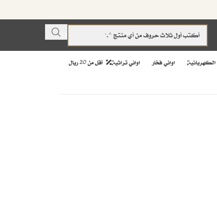
 الكهربائية
اواني فخار
اواني تراثية
أقل من 20 ريال