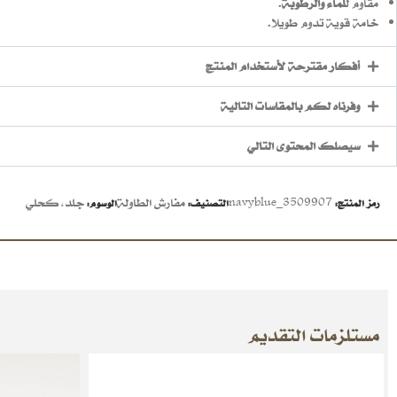
مقاوم ل
لماء والرطوبة
.
خامة قوية تدوم طويلا.
أفكار مقترحة لأستخدام المنتج
وفرناه لكم بالمقاسات التالية
سيصلك المحتوى التالي
3509907_navyblue
مفارش الطاولة
جلد
,
كحلي
رمز المنتج:
التصنيف:
الوسوم:
مستلزمات التقديم