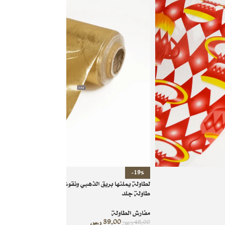
-19%
لطاولة يملئها بريق الذهبي ونقوش من سحر الطبيعة مفرش
طاولة جلد
مفارش الطاولة
39.00
ر.س
48.00
ر.س