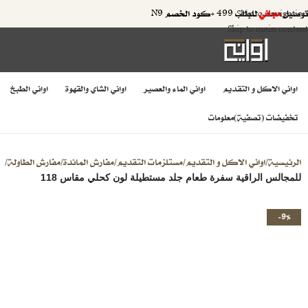
توصيل
مجاني
للطلب 499 +كود الخصم N9
Skip to navigation
Skip to main content
اواني الاكل و التقديم
اواني الماء والعصير
اواني الشاي والقهوة
اواني الطبخ
تخفيضات (تصفية)
معلومات
الرئيسية
اواني الاكل و التقديم
مستلزمات التقديم
مفارش المائدة
مفارش الطاولة
/
/
/
/
/
للمجالس الراقية سفرة طعام جلد مستطيلة لون كحلي مقاس 118
-9%