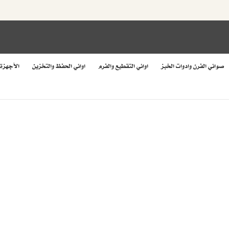
صواني الفرن وادوات الخبز
اواني التقطيع والفرم
اواني الحفظ والتخزين
الأجهزة