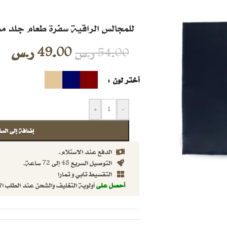
للمجالس الراقية سفرة طعام جلد مس
49.00
ر.س
54.00
ر.س
أختر لون
+
-
إضافة إلى السل
الدفع عند الاستلام.
التوصيل السريع 48 إلى 72 ساعة.
التقسيط تابي و تمارا
أحصل على
أولوية التغليف والشحن عند الطلب ال