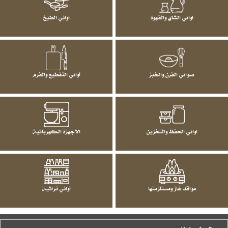
اواني الشاي والقهوة
اواني الطبخ
صواني الفرن والخبز
أواني التقطيع والفرم
اواني الحفظ والتخزين
الاجهزة الكهربائية
مواقد غاز ومستلزمتها
أواني تراثية