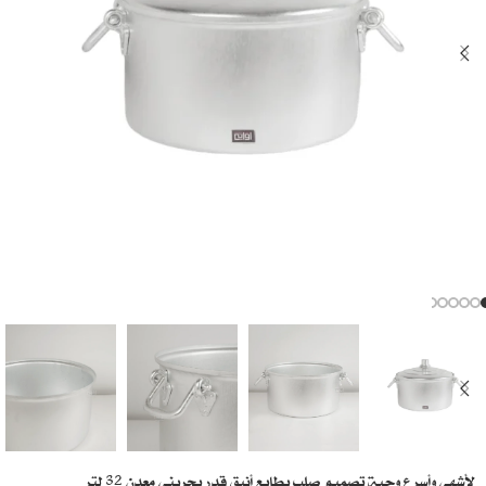
لأشهى وأسرع وجبة تصميم صلب بطابع أنيق قدر بحريني معدن 32 لتر