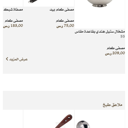
مصفى طعام بيد
مصفاة شبك مقاس
مصفى طعام
مصفى طعام
75.00
ر.س
183.00
ر.س
مشخال ستيل هندي بقاعدة مقاس
55
مصفى طعام
209.00
ر.س
عرض المزيد
ملاعق طبخ