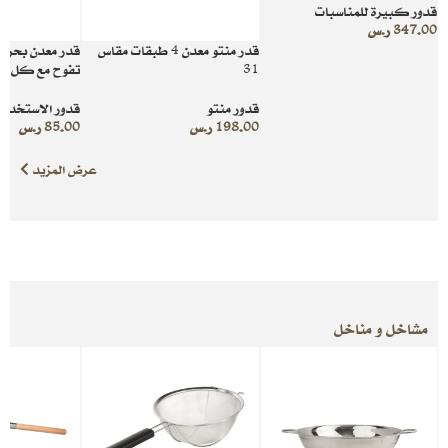
قدور كبيرة للمناسبات
347.00
ر.س
قدر منتو معدن 4 طبقات مقاس
قدر معدن بحري
31
تفوح مع كل طبخ
قدور منتو
قدور الاستخدام 
198.00
ر.س
85.00
ر.س
عرض المزيد
مشاخل و مناخل