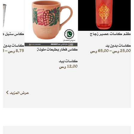
طقم كاسات عصير زجاج
كاس ستيل هن
كاسات بدون يد
كاسات بدون يد
كاس فخار بطبعات ملونة
25.00
ر.س
–
65.00
ر.س
8.75
ر.س
–
.95
كاسات بيد
12.00
ر.س
عرض المزيد