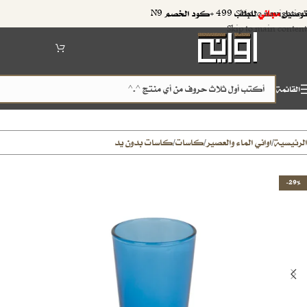
توصيل
مجاني
للطلب 499 +كود الخصم N9
Skip to navigation
Skip to main content
القائمة
الرئيسية
اواني الماء والعصير
كاسات
كاسات بدون يد
/
/
/
-29%