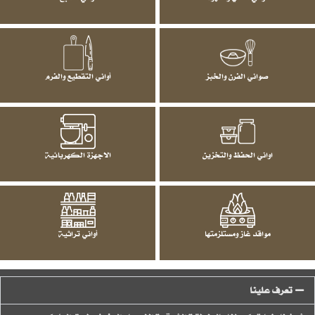
صواني الفرن والخبز
أواني التقطيع والفرم
اواني الحفظ والتخزين
الاجهزة الكهربائية
مواقد غاز ومستلزمتها
أواني تراثية
تعرف علينا