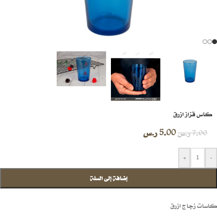
كاس قزاز ازرق
5.00
ر.س
7.00
ر.س
+
-
إضافة إلى السلة
كاسات زجاج ازرق