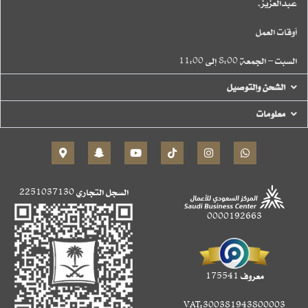
عبدالعزيز.
أوقات العمل
السبت – الجمعة 8:00 إلى 11:00
الشحن والتوصيل
معلومات
السجل التجاري
2251037130
0000192663
معروف 175541
VAT:300381943800003