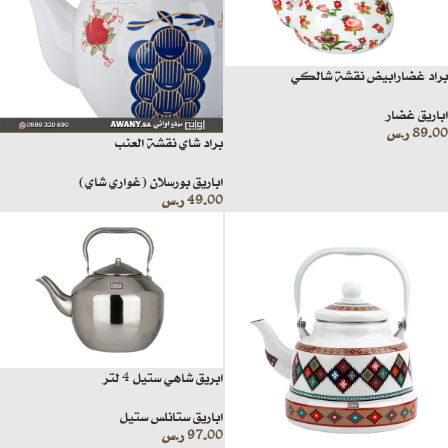
براد غضارابيض نقشة شالكي
اباريق غضار
89.00
ر.س
براد شاي نقشة العنب
اباريق بورسلان (غواري شاي)
49.00
ر.س
ابريق شاهي ستيل 4 لتر
اباريق ستانلس ستيل
97.00
ر.س