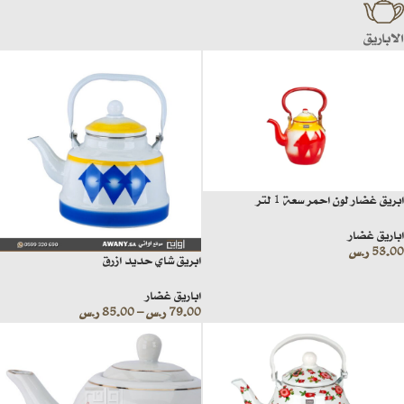
الاباريق
ابريق غضار لون احمر سعة 1 لتر
اباريق غضار
53.00
ر.س
ابريق شاي حديد ازرق
اباريق غضار
79.00
ر.س
–
85.00
ر.س