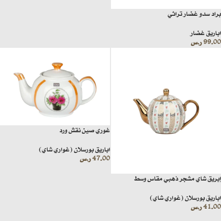
براد سدو غضار تراثي
اباريق غضار
99.00
ر.س
غوري صين نقش ورد
اباريق بورسلان (غواري شاي)
47.00
ر.س
إبريق شاي مشجر ذهبي مقاس وسط
اباريق بورسلان (غواري شاي)
41.00
ر.س