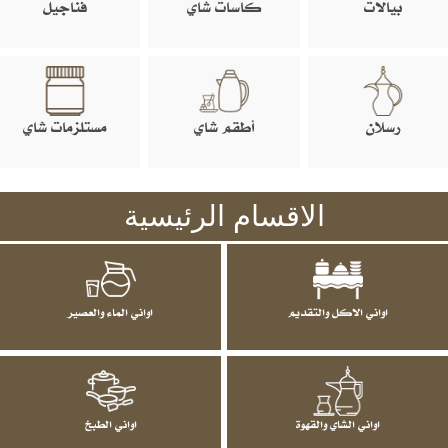
بيالات
كاسات شاي
فناجيل
رسلان
أطقم شاي
مستلزمات شاي
الاقسام الرئيسية
اواني الاكل والتقديم
اواني الماء والعصير
اواني الشاي والقهوة
اواني الطبخ