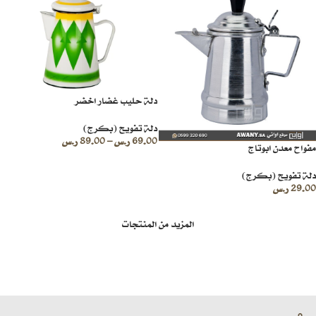
دلة حليب غضار اخضر
دلة تفويح (بكرج)
69.00
ر.س
–
89.00
ر.س
مفواح معدن ابوتاج
دلة تفويح (بكرج)
29.00
ر.س
المزيد من المنتجات