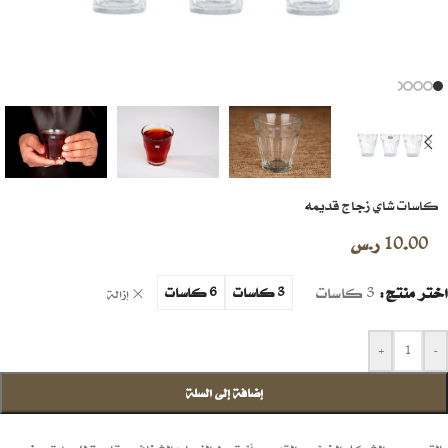
كاسات شاي زجاج قديمه
10.00
ر.س
اختر منتج
3 كاسات
3 كاسات
6 كاسات
إزالة
+
-
إضافة إلى السلة