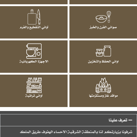
صواني الفرن والخبز
أواني التقطيع والفرم
اواني الحفظ والتخزين
الاجهزة الكهربائية
مواقد غاز ومستلزمتها
أواني تراثية
تعرف علينا
شرفونا بزيارتكم لنا بالمنطقة الشرقية الاحساء الهفوف طريق الملك