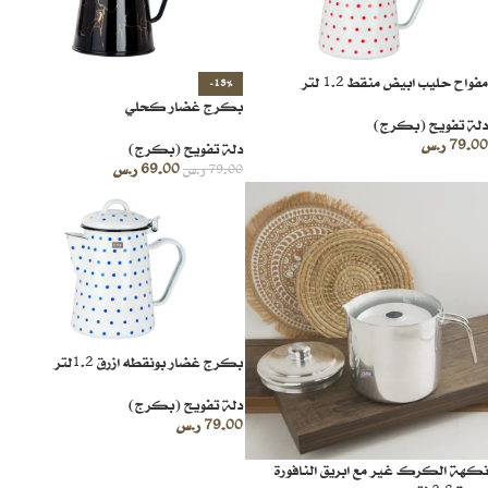
مفواح حليب ابيض منقط 1.2 لتر
-13%
بكرج غضار كحلي
دلة تفويح (بكرج)
79.00
ر.س
دلة تفويح (بكرج)
69.00
ر.س
79.00
ر.س
بكرج غضار بونقطه ازرق 1.2لتر
دلة تفويح (بكرج)
79.00
ر.س
نكهة الكرك غير مع ابريق النافورة