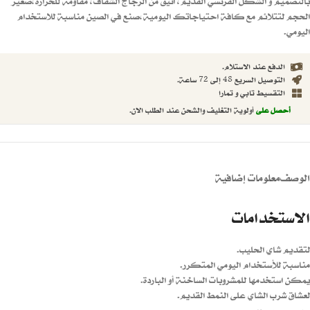
بالتصميم و الشكل الفرنسي القديم، أنيق من الزجاج الشفاف، مقاومة للحرارة،صغير
الحجم لتتلائم مع كافة احتياجاتك اليومية،صنع في الصين مناسبة للاستخدام
اليومي.
الدفع عند الاستلام.
التوصيل السريع 48 إلى 72 ساعة.
التقسيط تابي و تمارا
أحصل على
أولوية التغليف والشحن عند الطلب الان.
الوصف
معلومات إضافية
الاستخدامات
لتقديم شاي الحليب.
مناسبة للأستخدام اليومي المتكرر.
يمكن استخدمها للمشروبات الساخنة أو الباردة.
لعشاق شرب الشاي على النمط القديم.