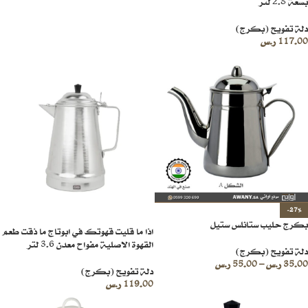
بسعة 2.8 لتر
دلة تفويح (بكرج)
117.00
ر.س
-27%
بكرج حليب ستانلس ستيل
اذا ما قليت قهوتك في ابوتاج ما ذقت طعم
القهوة الاصلية مفواح معدن 3.6 لتر
دلة تفويح (بكرج)
35.00
ر.س
–
55.00
ر.س
دلة تفويح (بكرج)
119.00
ر.س