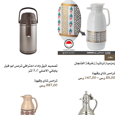
-13%
زمزمية تراثية زخرفة الفنجان
تصميم أنيق واداء احترافي ترمس ابو فيل
ياباني الاصلي 3.0 لتر
ترامس شاي وقهوة
85.00
ر.س
–
147.00
ر.س
ترامس شاي وقهوة
397.00
ر.س