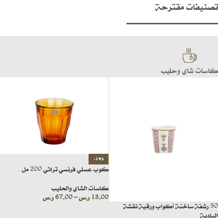
تصنيفات مقترحة
كاسات شاي وحليب
-14%
كوب عسلي فرنسي تراثي 200 مل
كاسات الشاي والحليب
13.00
ر.س
–
67.00
ر.س
50 رشفة ساخنة أكواب ورقية نقشة
البادية