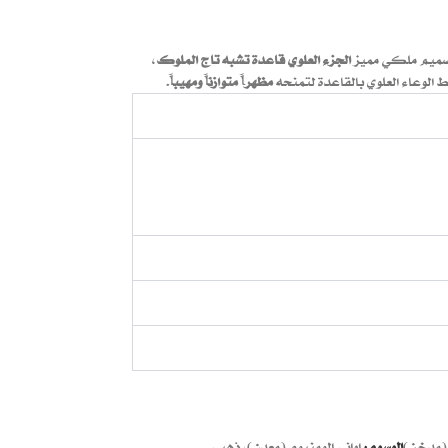
صميم ملكي مميز
الجزء العلوي قاعدة تشبه تاج الملوك
،
الوعاء العلوي بالقاعدة لتمنحه
مظهراً متوازناً ومهيباً
.
(مدخن)
الوسوم:
اواني الومنيوم (معدن)
,
ذهبي