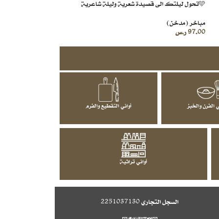
🩵تحول ليلتك الى قصيدة شعرية وليلة شاعرية
مباخر (مدخن)
97.00
ر.س
 الفرن والخبز
أواني التقطيع والفرم
أواني تراثية
السجل التجاري
2251037130