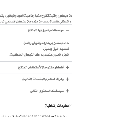
قطعة ديكور راقية تفوح منها رفاهية العود والبخور
، بت
الجزء السفلي قاعدة بدعامة مزدوجة بشكل انسيابي تربط 
مواصفات يتميز بها المنتج
خامة
معدن بزخارف ونقوش رائعة
.
تصميم انيق ومميز.
الجزء العلوي بتصميم
كـ التيجان الملكية
.
أفكار مقترحة لأستخدام المنتج
وفرناه لكم بالمقاسات التالية
سيصلك المحتوى التالي
معلومات إضافية
رمز المنتج:
8620181116264
التصنيف:
مباخر 