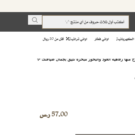
 الكهربائية
اواني فخار
اواني تراثية
أقل من 20 ريال
 منها رفاهية العود والبخور مبخرة تليق بجمال ضيافتك ✨
57.00
ر.س