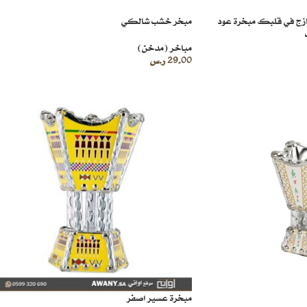
زج في قلبك مبخرة عود
مبخر خشب شالكي
مباخر (مدخن)
29.00
ر.س
مبخرة عسير اصفر