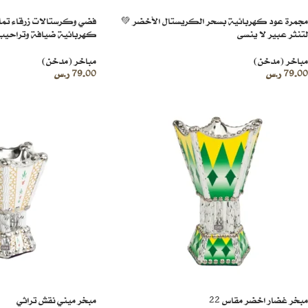
مجمرة عود كهربائية بسحر الكريستال الأخضر 💚
فضي وكرستالات زرقاء تما
لتنثر عبير لا ينسى
كهربائية ضيافة وتراحيب
مباخر (مدخن)
مباخر (مدخن)
79.00
ر.س
79.00
ر.س
مبخر غضار اخضر مقاس 22
مبخر ميني نقش تراثي