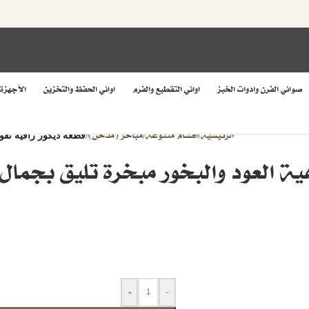
صواني الفرن وادوات الخبز
اواني التقطيع والفرم
اواني الحفظ والتخزين
الأجهزة
الرئيسية
اقسام متنوعة
مباخر (مدخن)
/
/
/
قطعة ديكور راقية تفوح
ة العود والبخور مبخرة تليق بجمال
+
-