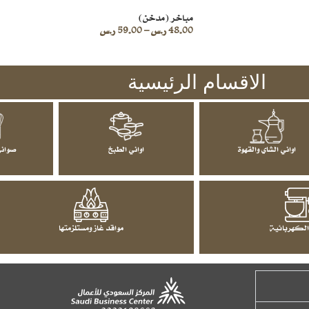
مباخر (مدخن)
48.00
ر.س
–
59.00
ر.س
الاقسام الرئيسية
اواني الشاي والقهوة
اواني الطبخ
صواني
الكهربائية
مواقد غاز ومستلزمتها