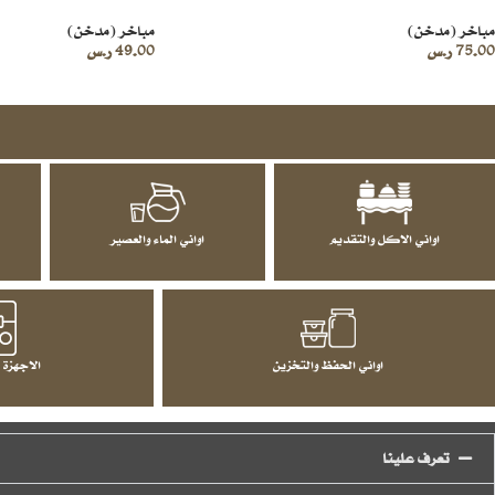
مباخر (مدخن)
مباخر (مدخن)
75.00
ر.س
49.00
ر.س
اواني الاكل والتقديم
اواني الماء والعصير
اواني الحفظ والتخزين
الاجهزة 
تعرف علينا