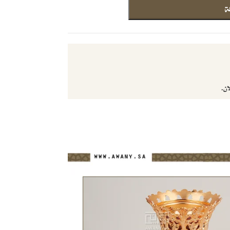
ة
ان.