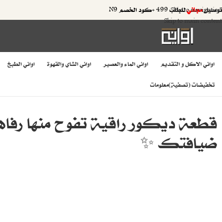
توصيل
مجاني
للطلب 499 +كود الخصم N9
Skip to navigation
Skip to main content
اواني الاكل و التقديم
اواني الماء والعصير
اواني الشاي والقهوة
اواني الطبخ
تخفيضات (تصفية)
معلومات
قطعة ديكور راقية تفوح منها رفاهي
ضيافتك ✨