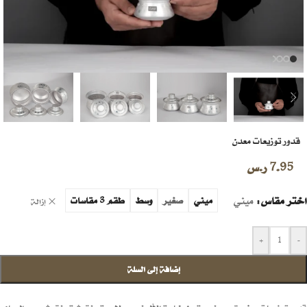
قدور توزيعات معدن
7.95
ر.س
اختر مقاس
ميني
ميني
صغير
وسط
طقم 3 مقاسات
إزالة
+
-
إضافة إلى السلة