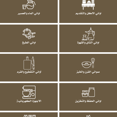
اواني الاكل والتقديم
اواني الماء والعصير
اواني الشاي والقهوة
اواني الطبخ
صواني الفرن والخبز
أواني التقطيع والفرم
اواني الحفظ والتخزين
الاجهزة الكهربائية