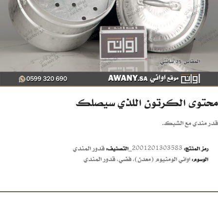
محتوى الكرتون اللذي سيصلك
قدر مندي مع الشبك.
2001201303583_
قدور المندي
رمز المنتج:
التصنيف:
اواني الومنيوم (معدن)
,
فضي
,
قدور المندي
الوسوم: