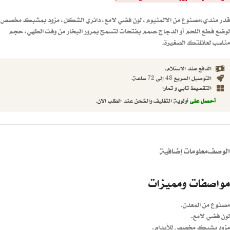
قدر مندي،مصنوع من الالمنيوم، لون فضي لامع، دائري الشكل، مزود بمشبك مخصص
لوضع قطع اللحم أو الدجاج،صمم بفتحات لتسمح بمرور البخار من وقت الطهي، حجم
مناسب لعائلتك الصغيرة.
الدفع عند الاستلام.
التوصيل السريع 48 إلى 72 ساعة.
التقسيط تابي و تمارا
أحصل على
أولوية التغليف والشحن عند الطلب الان.
الوصف
معلومات إضافية
مواصفات ومميزات
مصنوع من المعدن.
لون فضي لامع.
مزود بشبك مخصص للأيدام.