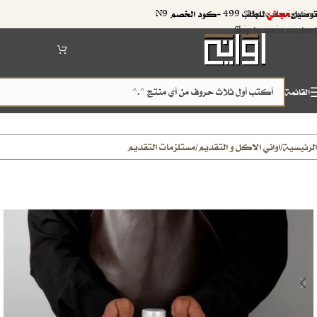
توصيل
مجاني
للطلب 499 +كود الخصم N9
Skip to navigation
Skip to main content
القائمة
الرئيسية
اواني الاكل و التقديم
مستلزمات التقديم
/
/