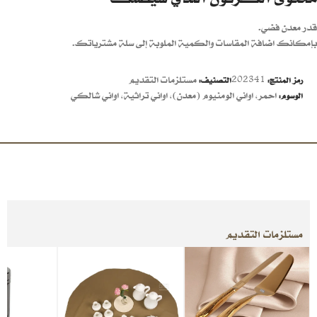
قدر معدن فضي.
بإمكانك اضافة المقاسات والكمية الملوبة إلى سلة مشترياتك.
202341
مستلزمات التقديم
رمز المنتج:
التصنيف:
احمر
,
اواني الومنيوم (معدن)
,
اواني تراثية
,
اواني شالكي
الوسوم:
مستلزمات التقديم