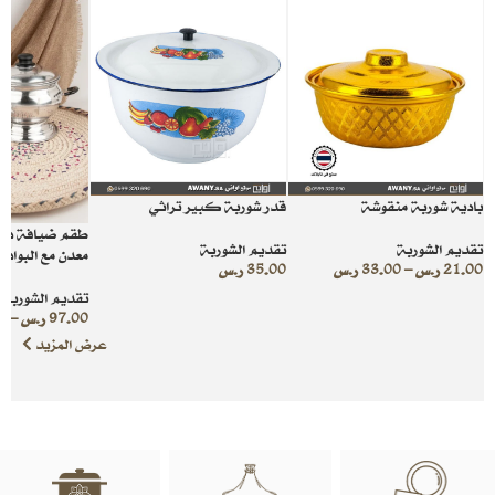
بادية شوربة منقوشة
قدر شوربة كبير تراثي
طقم ضيافة داف
تقديم الشوربة
تقديم الشوربة
معدن مع البوادي
21.00
ر.س
–
33.00
ر.س
35.00
ر.س
تقديم الشوربة
97.00
ر.س
–
0
عرض المزيد