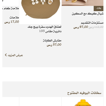
ملاحة طعام كب
-13%
شيال كيك مع السكين
ملاحات
17.00
ر.س
مستلزمات التقديم
لعشاق الهدوء سفرة بيج جلد
97.00
ر.س
112.00
ر.س
دائرية مقاس 135
مفارش الطاولة
57.00
ر.س
عرض المزيد
سخانات البوفيه المفتوح