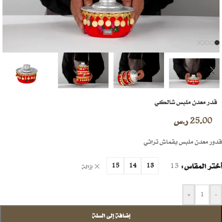
قدر معدن ملبس شالكي
25.00
ر.س
قدور معدن ملبس بقماش تراثي
أختر المقاس
13
15
14
13
إزالة
+
-
إضافة إلى السلة