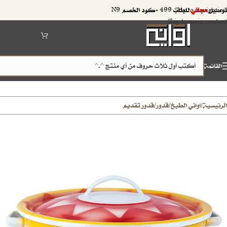
توصيل
مجاني
للطلب 499 +كود الخصم N9
Skip to navigation
Skip to main content
القائمة
الرئيسية
اواني الطبخ
قدور
قدور تقديم
/
/
/