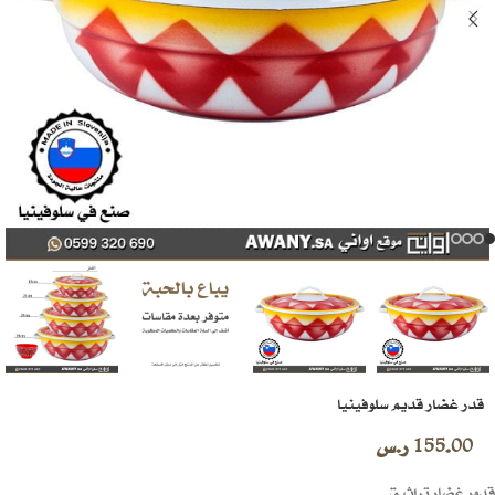
قدر غضار قديم سلوفينيا
155.00
ر.س
قدور غضار تراثية