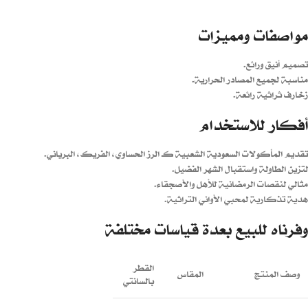
مواصفات ومميزات
تصميم أنيق ورائع.
مناسبة لجميع المصادر الحرارية.
زخارف ثراثية رائعة.
أفكار للاستخدام
تقديم المأكولات السعودية الشعبية كـ الرز الحساوي، الفريك، البرياني.
لتزين الطاولة واستقبال الشهر الفضيل.
مثالي لنقصات الرمضانية للأهل والأصجقاء.
هدية تذكارية لمحبي الأواني التراثية.
وفرناه للبيع بعدة قياسات مختلفة
القطر
وصف المنتج
المقاس
بالسانتي