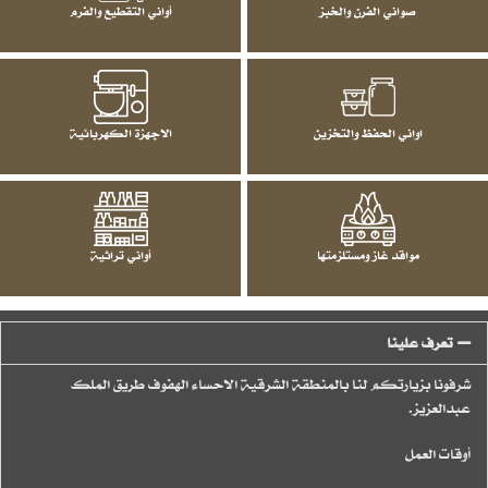
صواني الفرن والخبز
أواني التقطيع والفرم
اواني الحفظ والتخزين
الاجهزة الكهربائية
مواقد غاز ومستلزمتها
أواني تراثية
تعرف علينا
شرفونا بزيارتكم لنا بالمنطقة الشرقية الاحساء الهفوف طريق الملك
عبدالعزيز.
أوقات العمل