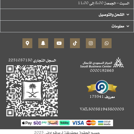
السبت – الجمعة 8:00 إلى 11:00
الشحن والتوصيل
معلومات
السجل التجاري
2251037130
0000192663
معروف 175541
VAT:300381943800003
جميع الحقوق محفوظة لـ موقع اواني 2025