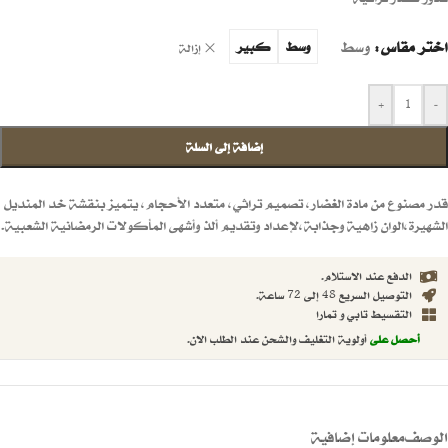
اختر مقاس
وسط
وسط
كبير
إزالة
+
-
إضافة إلى السلة
قدر مصنوع من مادة الغضار، تصميم تراثي، متعدد الأحجام، يتميز بنقشة خد المنديل
الشهيرة،الوان زاهية وجذابة،لإعداد وتقديم ألذ وأشهى المأكولات الرمضانية الشعبية.
الدفع عند الاستلام.
التوصيل السريع 48 إلى 72 ساعة.
التقسيط تابي و تمارا
أحصل على
أولوية التغليف والشحن عند الطلب الان.
الوصف
معلومات إضافية