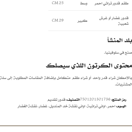
طقم قدور تراثي احمر
وسط
CM 25
قدور غضار أو غرش
كبير
CM 29
شعبية
بلد المنشأ
صنع في سلوفينيا.
محتوى الكرتون اللذي سيصلك
بالإمكان شراء قدر واحد أو شراء طقم متكامل بإضافة المقاسات المطلوبة إلى سلة
المشتريات.
7501201301736
قدور تقديم
رمز المنتج:
التصنيف:
احمر
,
اواني تراثية
,
اواني نقشة خد المنديل
,
غضار
,
نقشة الغضار
الوسوم: