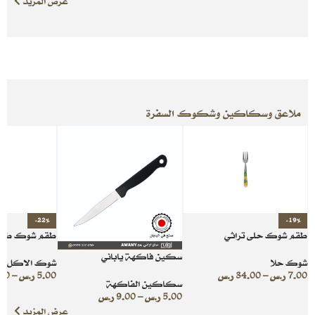
عرض المزيد
ملاعق وسكاكين وشكوك السفرة
-22%
-19%
طقم شوك حلى تراثي
طقم شوك طعام
سكين فاكهة ياباني
شوك حلا
شوك الاكل
7.00
ر.س
–
34.00
ر.س
5.00
ر.س
–
00
سكاكين الفاكهة
5.00
ر.س
–
9.00
ر.س
عرض المزيد