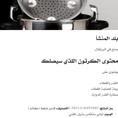
بلد المنشأ
صنع في البرتغال.
محتوى الكرتون اللذي سيصلك
يحتوي على
القدر والغطاء.
ربلة لحماية الغطاء.
صفارة القدر الدوارة.
S-5601416492660
قدور ضغط (كاتم)
رمز المنتج:
التصنيف:
اواني ستانلس ستيل
,
فضي
الوسوم: