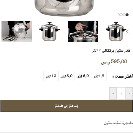
قدر ستيل برتقالي 10لتر
595.00
ر.س
أختر سعة
4.5لتر
6.0 لتر
8.0 لتر
10 لتر
+
-
إضافة إلى السلة
طنجرة ضغط ستيل