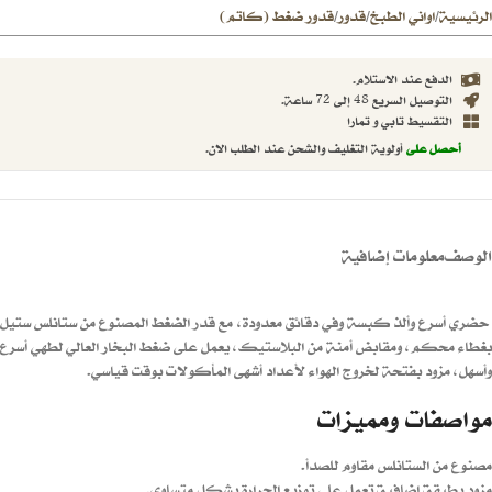
الرئيسية
اواني الطبخ
قدور
قدور ضغط (كاتم)
/
/
/
الدفع عند الاستلام.
التوصيل السريع 48 إلى 72 ساعة.
التقسيط تابي و تمارا
أحصل على
أولوية التغليف والشحن عند الطلب الان.
الوصف
معلومات إضافية
حضري أسرع وألذ كبسة وفي دقائق معدودة، مع قدر الضغط المصنوع من ستانلس ستيل
بغطاء محكم، ومقابض أمنة من البلاستيك، يعمل على ضغط البخار العالي لطهي أسرع
وأسهل، مزود بفتحة لخروج الهواء لأعداد أشهى المأكولات بوقت قياسي.
مواصفات ومميزات
مصنوع من الستانلس مقاوم للصدأ.
مزود بطبقة إضافية تعمل على توزيع الحرارة بشكل متساوي.