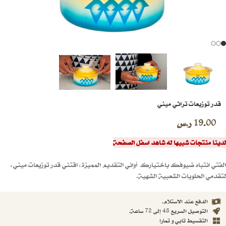
قدر توزيعات تراثي ميني
19.00
ر.س
لدينا منتجات شبيها له شاهد اسفل الصفحة
الفتي انتباه ضيوفك باختيارك أواني التقديم المميزة، اقتني قدر توزيعات ميني،
لتقدمي الحلويات الشعبية الشهية.
الدفع عند الاستلام.
التوصيل السريع 48 إلى 72 ساعة.
التقسيط تابي و تمارا