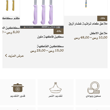
طقم سكاكين 
-18%
ملاعق طعام تراثية غضار أزرق
سكاكين الفا
-23%
8.00
ر.س
–
00
ملاعق الاكل
سكين فاكهة ملون
10.00
ر.س
–
49.00
ر.س
سكاكين الفاكهة
15.00
ر.س
–
23.00
ر.س
عرض المزيد
صحون وبوادي
تقديم التمر
قدور التقديم