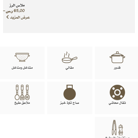
ملاس الرز
65.00
ر.س
–
0
عرض المزيد
قدور
مقالي
مشاخل ومناخل
ثقال محاشي
صاج تاوة خبز
ملاعق طبخ
مستلزمات المطبخ