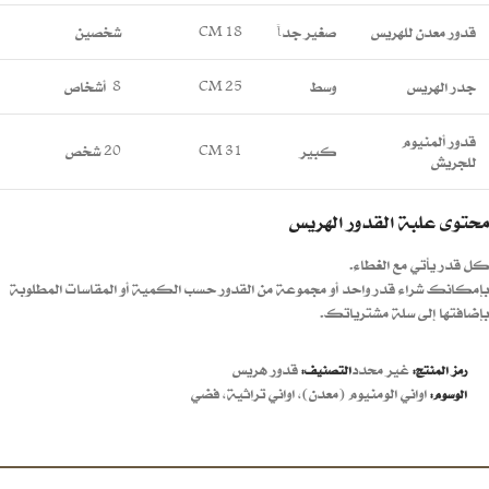
قدور معدن للهريس
صغير جداً
18 CM
شخصين
جدر الهريس
وسط
25 CM
8 أشخاص
قدور ألمنيوم
كبير
31 CM
20 شخص
للجريش
محتوى علبة القدور الهريس
كل قدر يأتي مع الغطاء.
بإمكانك شراء قدر واحد أو مجموعة من القدور حسب الكمية أو المقاسات المطلوبة
بإضافتها إلى سلة مشترياتك.
غير محدد
قدور هريس
رمز المنتج:
التصنيف:
اواني الومنيوم (معدن)
,
اواني تراثية
,
فضي
الوسوم: