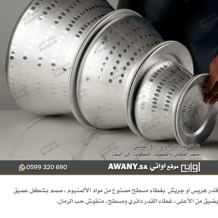
قدر هريس أو جريش بغطاء مسطح مصنوع من مواد الألمنيوم، صمم بشكل عميق
يضيق من الأعلى، غطاء القدر دائري ومسطح، منقوش حب الرمان.