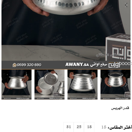
قدر الهريس
أختر المقاس
18
31
25
18