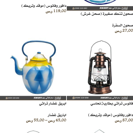
دافور وفانوس (موقد وتريك)
119.00
ر.س
صحون تنك صغيرة (صحن غرش)
صحون السفرة
27.00
ر.س
فانوس تراثي بطارية نحاسي
ابريق غضار تراثي
دافور وفانوس (موقد وتريك)
اباريق غضار
87.00
ر.س
45.00
ر.س
–
55.00
ر.س