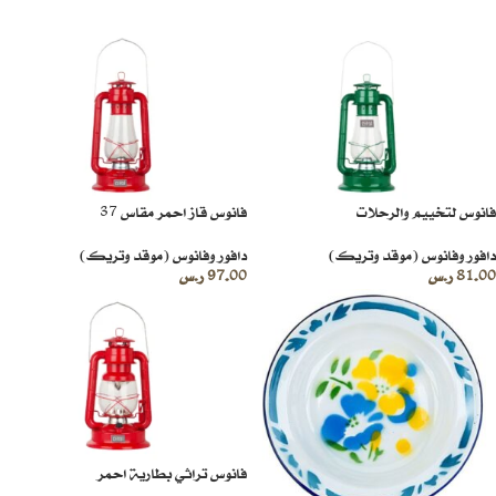
فانوس لتخييم والرحلات
فانوس قاز احمر مقاس 37
دافور وفانوس (موقد وتريك)
دافور وفانوس (موقد وتريك)
81.00
ر.س
97.00
ر.س
فانوس تراثي بطارية احمر