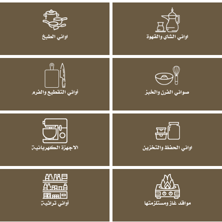
اواني الشاي والقهوة
اواني الطبخ
صواني الفرن والخبز
أواني التقطيع والفرم
اواني الحفظ والتخزين
الاجهزة الكهربائية
مواقد غاز ومستلزمتها
أواني تراثية