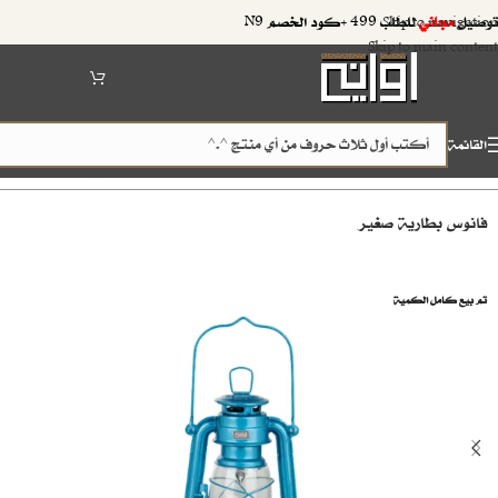
توصيل
مجاني
للطلب 499 +كود الخصم N9
Skip to navigation
Skip to main content
القائمة
الرئيسية
مستلزمات الرحلات
دافور وفانوس (موقد وتريك)
/
/
فانوس بطارية صغير
تم بيع كامل الكمية