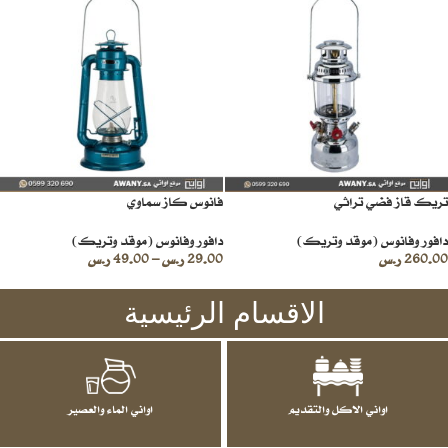
تريك قاز فضي تراثي
فانوس كاز سماوي
دافور وفانوس (موقد وتريك)
دافور وفانوس (موقد وتريك)
260.00
ر.س
29.00
ر.س
–
49.00
ر.س
الاقسام الرئيسية
اواني الاكل والتقديم
اواني الماء والعصير