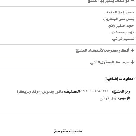
مواصفات يتميز بها المنتج
مصنوع من الحديد.
يعمل على البطارية.
حجم صغير رائع.
مزود بمسكة.
تصميم تراثي.
أفكار مقترحة لأستخدام المنتج
سيصلك المحتوى التالي
معلومات إضافية
رمز المنتج:
2201201309971
التصنيف:
دافور وفانوس (موقد وتريك)
الوسوم:
ازرق
,
تراثي
منتجات مقترحة