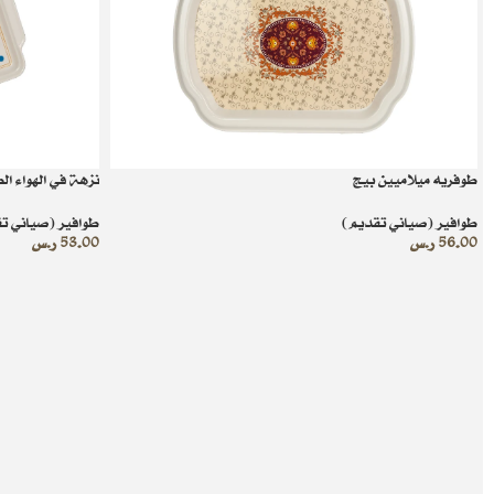
طوفريه ميلاميين بيج
نزهة في الهواء ال
طوافير (صياني تقديم)
طوافير (صياني ت
56.00
ر.س
53.00
ر.س