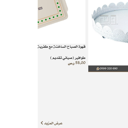
قهوة الصباح الساخنة مع طفرية ابو نقطة
طوافير (صياني تقديم)
53.00
ر.س
عرض المزيد