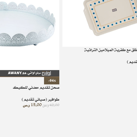
طلق مع طفرية الميلامين التراثية
قديم)
-64%
صحن تقديم معدني للكيك
طوافير (صياني تقديم)
15.00
ر.س
42.00
ر.س