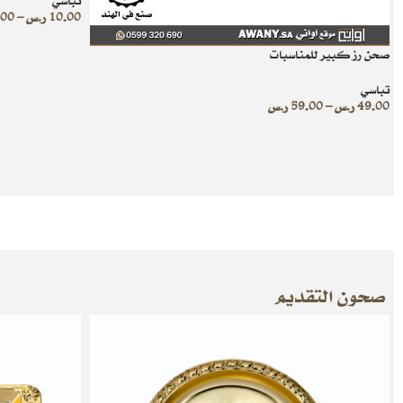
تباسي
10.00
ر.س
–
.00
صحن رز كبير للمناسبات
تباسي
49.00
ر.س
–
59.00
ر.س
صحون التقديم