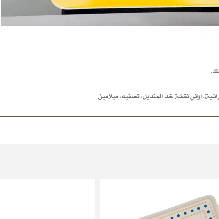
ك.
راثية
,
اواني نقشة خد المنديل
,
تصفيه
,
ميلامين