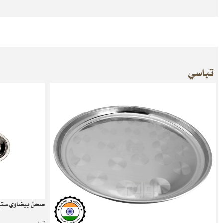
تباسي
صحن بيضاوي ستي