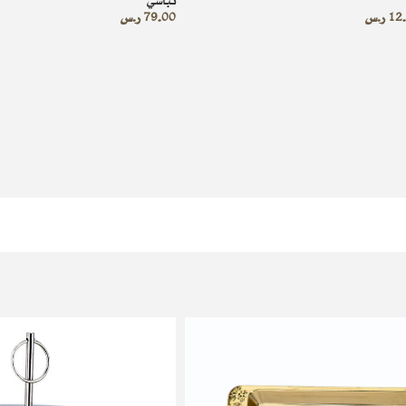
تباسي
12
ر.س
79.00
ر.س