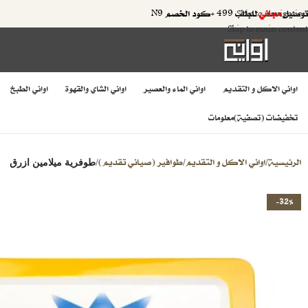
توصيل
مجاني
للطلب 499 +كود الخصم N9
Skip to navigation
Skip to main content
اواني الاكل و التقديم
اواني الماء والعصير
اواني الشاي والقهوة
اواني الطبخ
تخفيضات (تصفية)
معلومات
الرئيسية
اواني الاكل و التقديم
طوافير (صياني تقديم)
/
/
/
طوفرية ميلامين ازرق
-32%