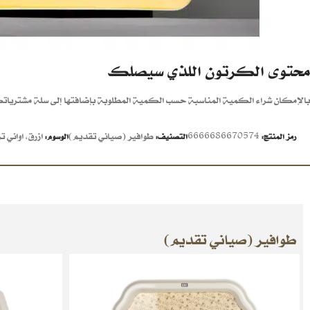
محتوى الكرتون اللذي سيصلك
بالإمكان شراء الكمية المناسبة حسب الكمية المطلوبة بإضافتها إلى سلة مشتريات
6666686670574
طوافير (صياني تقديم)
ازرق
,
اواني ت
رمز المنتج:
التصنيف:
الوسوم:
طوافير (صياني تقديم)