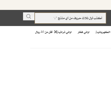
 الكهربائية
اواني فخار
اواني تراثية
أقل من 20 ريال