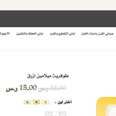
صواني الفرن وادوات الخبز
اواني التقطيع والفرم
اواني الحفظ والتخزين
الأجهزة
طوفرية ميلامين ازرق
15.00
ر.س
22.00
ر.س
أختر لون