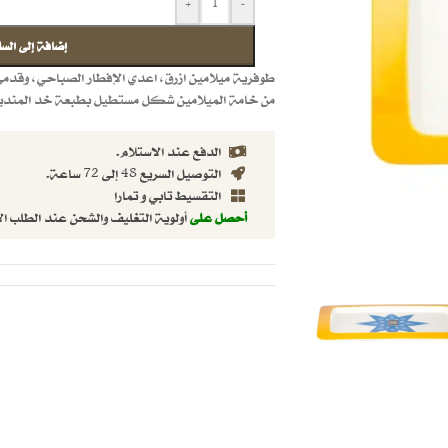
+
-
إضافة إلى السل
طوفرية ميلامين ازرق، اعدي الإفطار الصباحي، وقد
من خامة الميلامين شكل مستطيل بطبعة خد المنديل 
الدفع عند الاستلام.
التوصيل السريع 48 إلى 72 ساعة.
التقسيط تابي و تمارا
أحصل على
أولوية التغليف والشحن عند الطلب ال