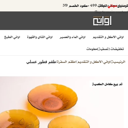
توصيل
مجاني
للطلب 499 +كود الخصم N9
Skip to navigation
Skip to main content
اواني الاكل و التقديم
اواني الماء والعصير
اواني الشاي والقهوة
اواني الطبخ
تخفيضات (تصفية)
معلومات
الرئيسية
اواني الاكل و التقديم
اطقم السفرة
/
/
/
طقم فطور عسلي
تم بيع كامل الكمية