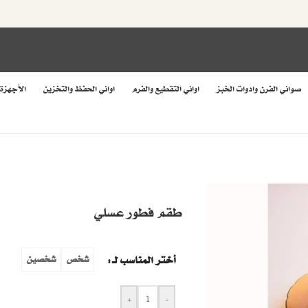
صواني الفرن وادوات الخبز
اواني التقطيع والفرم
اواني الحفظ والتخزين
الأجهزة
طقم فطور عسلي
أختر المناسب لـ
شخص
شخصين
+
-