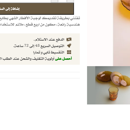
إضافة إلى السل
تفنني بطريقة تقديمك لوجبة الأفطار الشهي بطابع 
هندسية رائعة، مكون من اربع قطع، ملائم للاستخدام
الدفع عند الاستلام.
التوصيل السريع 48 إلى 72 ساعة.
التقسيط تابي و تمارا
أحصل على
أولوية التغليف والشحن عند الطلب ال