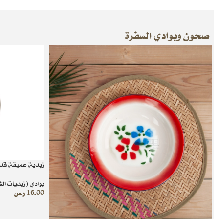
صحون وبوادي السفرة
زبدية عميقة قد
بوادي (زبديات ال
16.00
ر.س