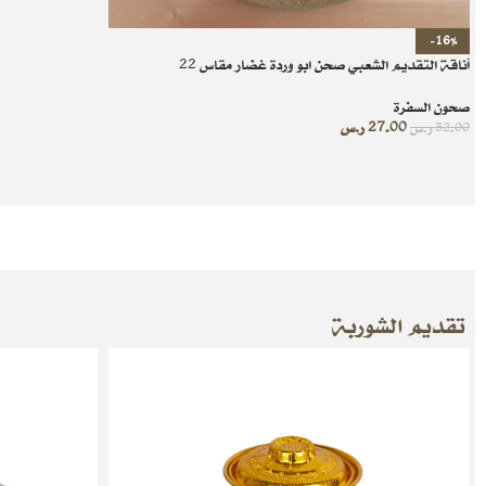
-16%
أناقة التقديم الشعبي صحن ابو وردة غضار مقاس 22
صحون السفرة
27.00
ر.س
32.00
ر.س
تقديم الشوربة