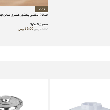
-30%
اصالة الماضي بحضور عصري صحن ابو و
صحون السفرة
19.00
ر.س
27.00
ر.س