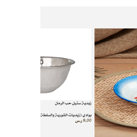
زبدية ستيل حب الرمان
بوادي (زبديات الشوربة والسلطة)
9.00
ر.س