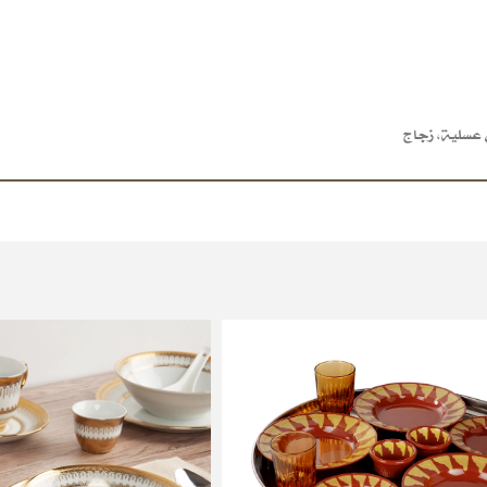
ي عسلية
,
زجاج