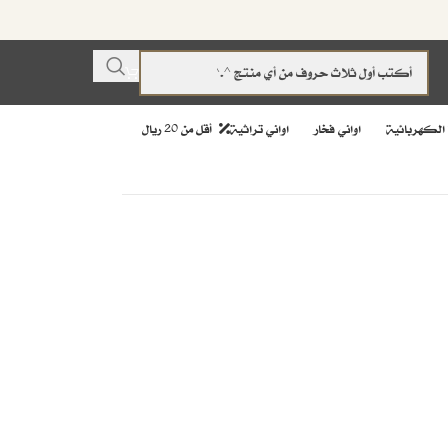
 الكهربائية
اواني فخار
اواني تراثية
أقل من 20 ريال