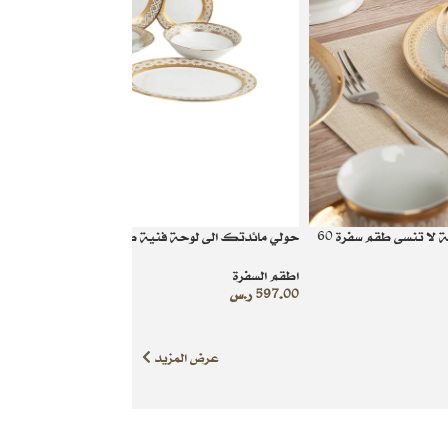
استعدي لتسحري ضيوفك بسفرة انيقة لا تنسى طقم سفرة 60
حولي مائدتك الى لوحة فنية طقم سفرة سيراميك 60 قطعة
اطقم السفرة
597.00
ر.س
عرض المزيد