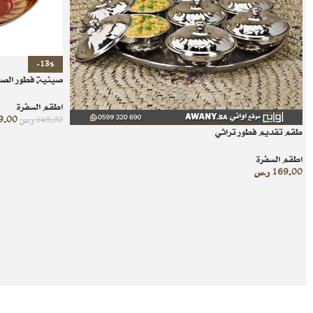
-13%
صينية فطور الصح
اطقم السفرة
9.00
149.00
ر.س
طقم تقديم فطور تراثي
اطقم السفرة
169.00
ر.س