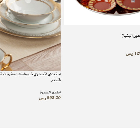
ون البنية
12
ر.س
قطعة
اطقم السفرة
593.00
ر.س