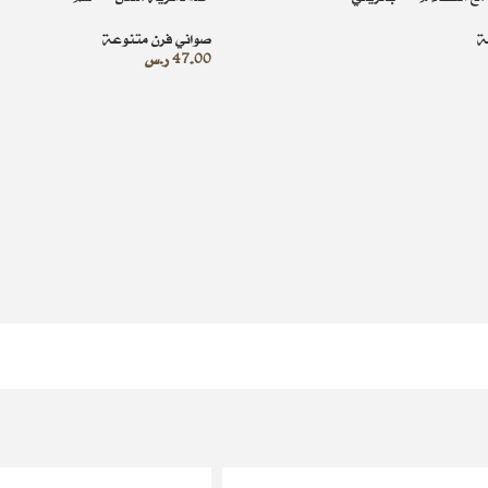
ة
صواني فرن متنوعة
47.00
ر.س