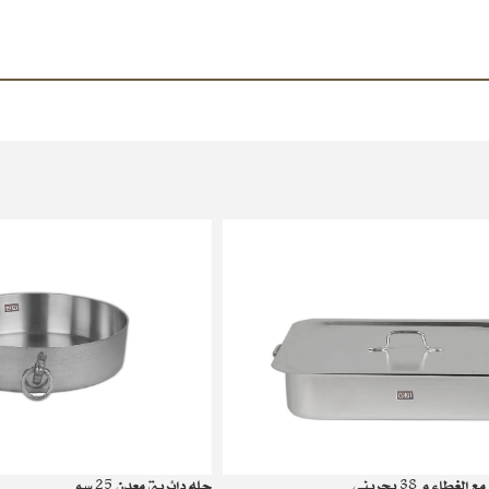
طاء م 38 بحريني
حله دائرية معدن 25 سم