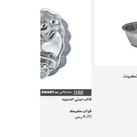
لذكريات
قالب ميني المنيوم
قوالب كيك
6.00
ر.س