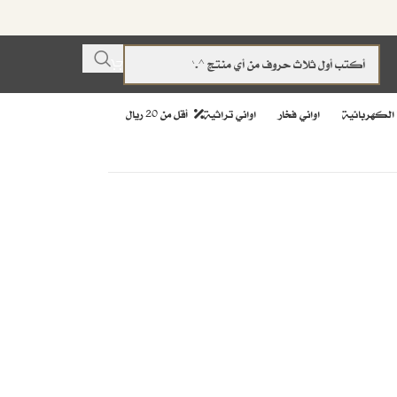
 الكهربائية
اواني فخار
اواني تراثية
أقل من 20 ريال