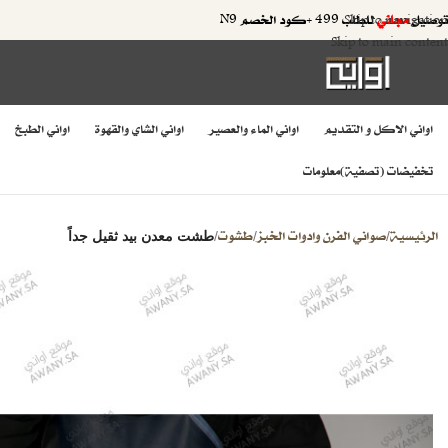
توصيل
مجاني
للطلب 499 +كود الخصم N9
Skip to navigation
Skip to main content
اواني الاكل و التقديم
اواني الماء والعصير
اواني الشاي والقهوة
اواني الطبخ
تخفيضات (تصفية)
معلومات
الرئيسية
صواني الفرن وادوات الخبز
طشوت
/
/
/
طشت معدن بيد ثقيل جداً