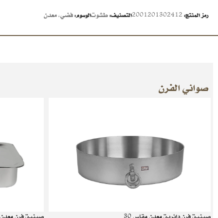
2001201302412
طشوت
فضي
,
معدن
رمز المنتج:
التصنيف:
الوسوم:
صواني الفرن
صينية فرن دائرية معدن مقاس 30
صينية فرن معدن مع الغ