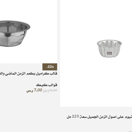
-22%
قالب كراميل بطعم الزمن الماضي وا
قوالب كيك
7.00
ر.س
9.00
ر.س
م على اصول الزمن الجميل سعة 225 مل