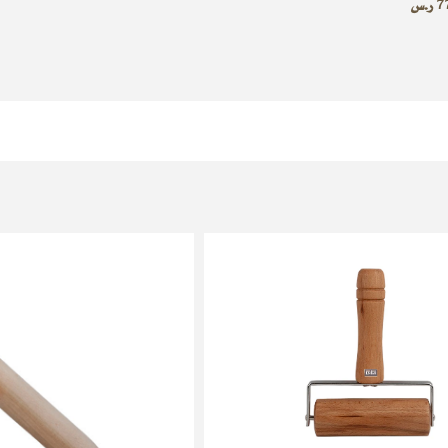
7
ر.س