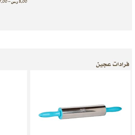
8.00
ر.س
–
7.00
فرادات عجين