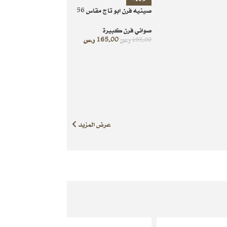
صينيه فرن ابو تاج مقاس 56
صواني فرن كبيرة
165.00
ر.س
195.00
ر.س
عرض المزيد