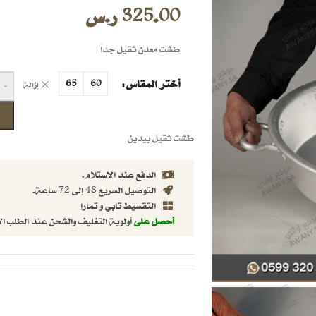
325.00
ر.س
طشت معدن ثقيل جداَ
أختر المقاس
65
60
إزالة
-
طشت ثقيل بيدين
الدفع عند الاستلام.
التوصيل السريع 48 إلى 72 ساعة.
التقسيط تابي و تمارا
أحصل على
أولوية التغليف والشحن عند الطلب ال