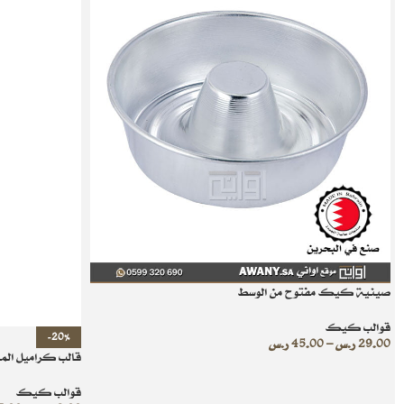
صينية كيك مفتوح من الوسط
قوالب كيك
-20%
29.00
ر.س
–
45.00
ر.س
قالب كراميل المنيو
قوالب كيك