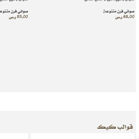
صواني فرن متنوعة
صواني فرن متنوع
68.00
ر.س
85.00
ر.س
قوالب كيك