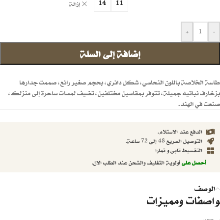
14
11
إزالة
+
-
إضافة إلى السلة
طاسة الخلاصة باللون النحاسي، شكل دائري، بحجم صغير رائع، صممت جدارها
بزخارف نباتيه جميلة، تتوفر بمقاسين مختلفين، تضيف لمسات ساحرة إلى منزلك،
صنعت في الهند.
الدفع عند الاستلام.
التوصيل السريع 48 إلى 72 ساعة.
التقسيط تابي و تمارا
أحصل على
أولوية التغليف والشحن عند الطلب الان.
الوصف
واصفات ومميزات