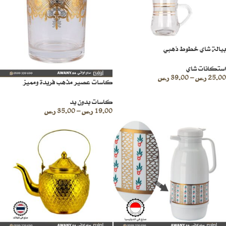
بيالة شاي خطوط ذهبي
استكانات شاي
25.00
ر.س
–
39.00
ر.س
كاسات عصير مذهب فريدة ومميز
كاسات بدون يد
19.00
ر.س
–
35.00
ر.س