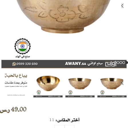
49.00
ر.س
أختر المقاس
11