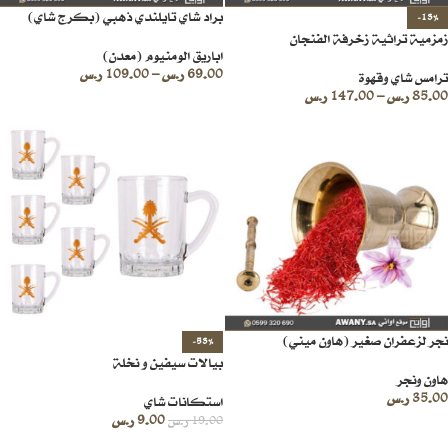
براد شاي تايلندي ذهبي (بكرج شاي)
-13%
زمزمية تراثية زخرفة الفنجان
اباريق الومنيوم (معدن)
69.00
ر.س
–
109.00
ر.س
ترامس شاي وقهوة
85.00
ر.س
–
147.00
ر.س
نجر لزعفران صغير (هاون ميني)
-53%
بيالات سيفين و نخلة
هاون ونجر
35.00
ر.س
استكانات شاي
9.00
ر.س
19.00
ر.س