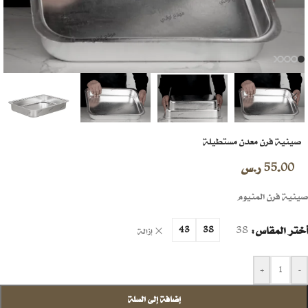
صينية فرن معدن مستطيلة
55.00
ر.س
صينية فرن المنيوم
أختر المقاس
38
43
38
إزالة
+
-
إضافة إلى السلة