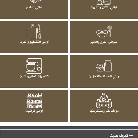
اواني الشاي والقهوة
اواني الطبخ
صواني الفرن والخبز
أواني التقطيع والفرم
اواني الحفظ والتخزين
الاجهزة الكهربائية
مواقد غاز ومستلزمتها
أواني تراثية
تعرف علينا