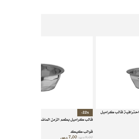
حترافية قالب كراميل
-22%
قالب كراميل بطعم الزمن الماضي والذكريات
قوالب كيك
7.00
ر.س
9.00
ر.س