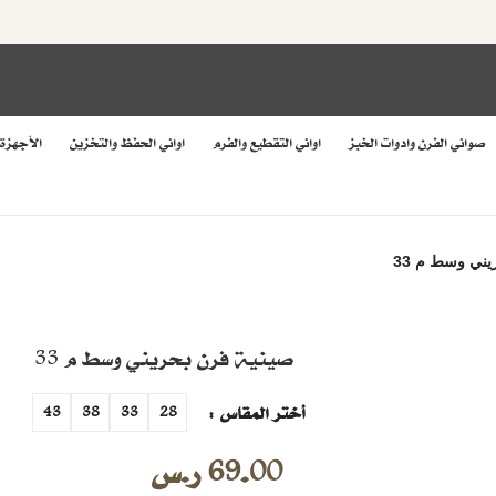
صواني الفرن وادوات الخبز
اواني التقطيع والفرم
اواني الحفظ والتخزين
الأجهزة
يني وسط م 33
صينية فرن بحريني وسط م 33
أختر المقاس
43
38
33
28
69.00
ر.س