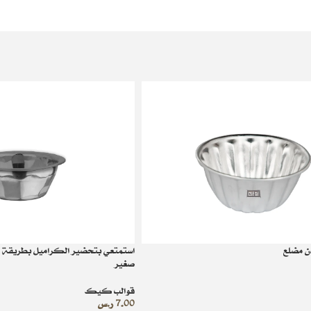
ن مضلع
استمتعي بتحضير الكراميل بطريقة ا
صغير
قوالب كيك
7.00
ر.س