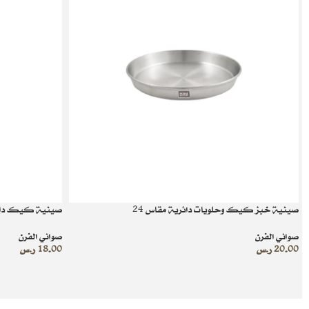
صينية خبز كيك وحلويات دائرية مقاس 24
صينية كيك دائري
صواني الفرن
صواني الفرن
20.00
ر.س
18.00
ر.س