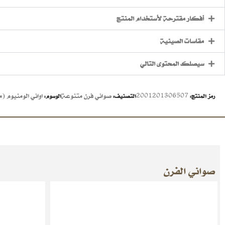
أفكار مقترحة لأستخدام المنتج
مقاسات الصينية
سيصلك المحتوى التالي
2001201306507
صواني فرن متنوعة
اواني الومنيوم (
رمز المنتج:
التصنيف:
الوسوم:
صواني الفرن