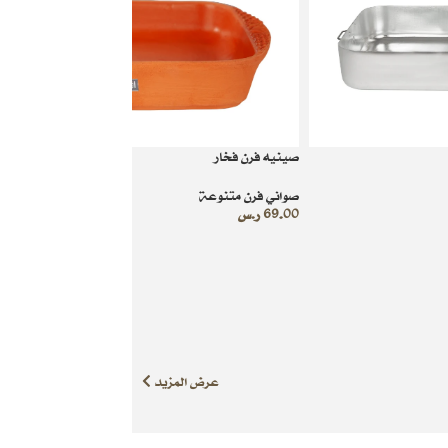
صينيه فرن فخار
صواني فرن متنوعة
69.00
ر.س
عرض المزيد