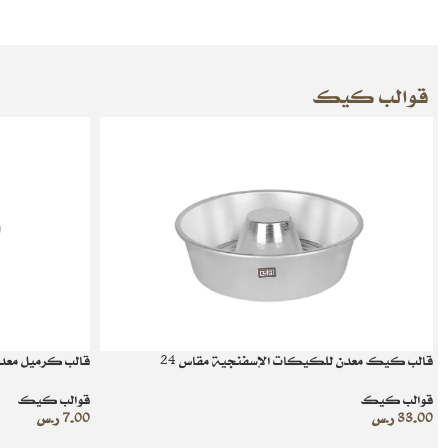
قوالب كيك
قالب كيك معدن للكيكات الإسفنجية مقاس 24
قالب كرميل معد
قوالب كيك
قوالب كيك
33.00
ر.س
7.00
ر.س