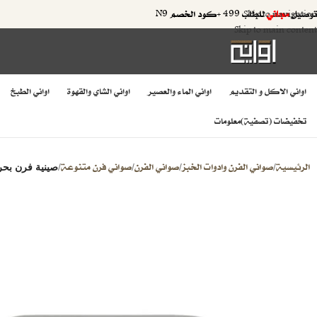
توصيل
مجاني
للطلب 499 +كود الخصم N9
Skip to navigation
Skip to main content
اواني الاكل و التقديم
اواني الماء والعصير
اواني الشاي والقهوة
اواني الطبخ
تخفيضات (تصفية)
معلومات
الرئيسية
صواني الفرن وادوات الخبز
صواني الفرن
صواني فرن متنوعة
/
/
/
/
صينية فرن بحر