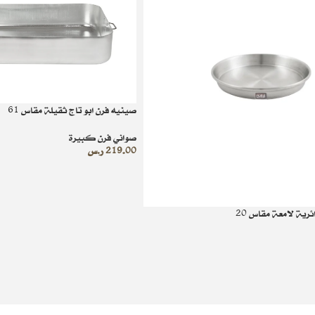
صينيه فرن ابو تاج ثقيلة مقاس 61
صواني فرن كبيرة
219.00
ر.س
ة لامعة مقاس 20