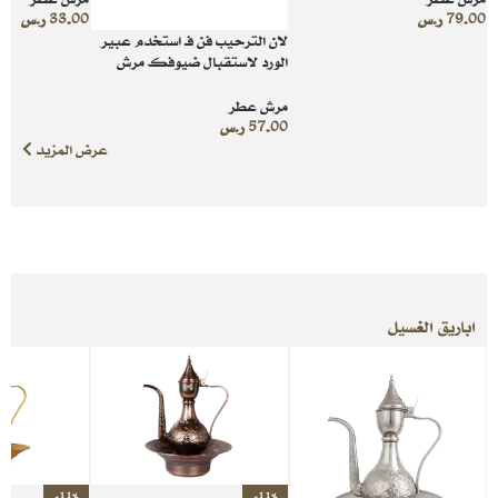
79.00
ر.س
33.00
ر.س
لان الترحيب فن فـ استخدم عبير
الورد لاستقبال ضيوفك مرش
عطر ذهبي 150 ملي
مرش عطر
57.00
ر.س
عرض المزيد
اباريق الغسيل
-11%
-11%