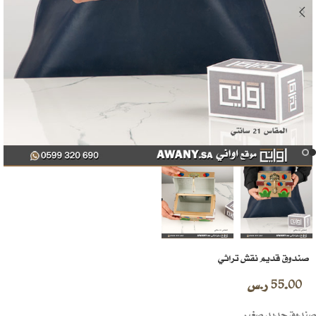
صندوق قديم نقش تراثي
55.00
ر.س
صندوق حديد صغير