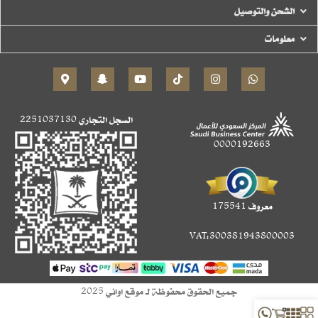
الشحن والتوصيل
معلومات
السجل التجاري
2251037130
0000192663
معروف 175541
VAT:300381943800003
جميع الحقوق محفوظة لـ موقع اواني 2025