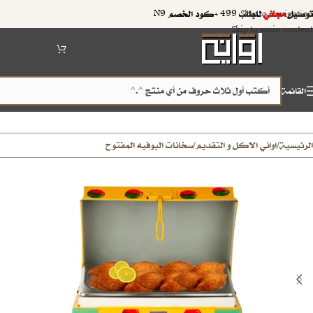
توصيل
مجاني
للطلب 499 +كود الخصم N9
Skip to navigation
Skip to main content
القائمة
الرئيسية
اواني الاكل و التقديم
سخانات البوفيه المفتوح
/
/