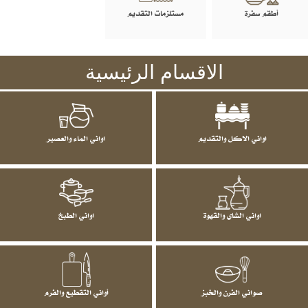
أطقم سفرة
مستلزمات التقديم
الاقسام الرئيسية
اواني الاكل والتقديم
اواني الماء والعصير
اواني الشاي والقهوة
اواني الطبخ
صواني الفرن والخبز
أواني التقطيع والفرم