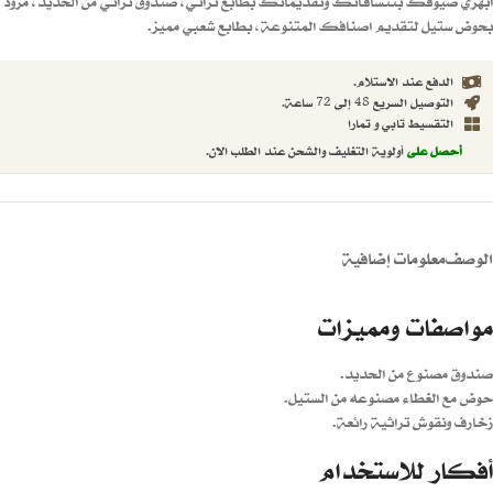
ابهري ضيوفك بتنساقاتك وتقديماتك بطابع تراثي، صندوق تراثي من الحديد، مزود
بحوض ستيل لتقديم اصنافك المتنوعة، بطابع شعبي مميز.
الدفع عند الاستلام.
التوصيل السريع 48 إلى 72 ساعة.
التقسيط تابي و تمارا
أحصل على
أولوية التغليف والشحن عند الطلب الان.
الوصف
معلومات إضافية
مواصفات ومميزات
صندوق مصنوع من الحديد.
حوض مع الغطاء مصنوعه من الستيل.
زخارف ونقوش تراثية رائعة.
أفكار للاستخدام