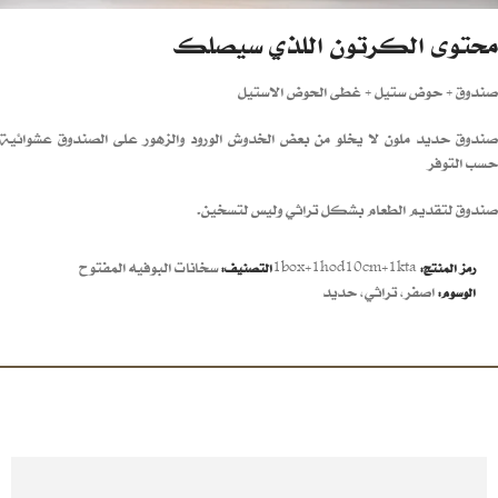
محتوى الكرتون اللذي سيصلك
صندوق + حوض ستيل + غطى الحوض الاستيل
صندوق حديد ملون لا يخلو من بعض الخدوش الورود والزهور على الصندوق عشوائية
حسب التوفر
صندوق لتقديم الطعام بشكل تراثي وليس لتسخين.
1box+1hod10cm+1kta
سخانات البوفيه المفتوح
رمز المنتج:
التصنيف:
اصفر
,
تراثي
,
حديد
الوسوم: