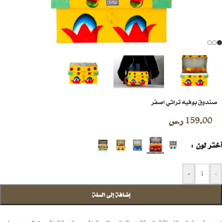
صندوق بوفيه تراثي اصفر
159.00
ر.س
أختر لون
+
-
إضافة إلى السلة