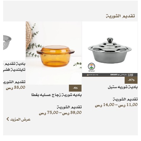
تقديم الشوربة
بادية تقديم مع
تايلندية فضي مق
-37%
تقديم الشوربة
بادية شوربه ستيل
33.00
ر.س
-4%
باديه شوربة زجاج عسليه بغطا
تقديم الشوربة
11.00
ر.س
–
14.00
ر.س
تقديم الشوربة
39.00
ر.س
–
75.00
ر.س
عرض المزيد