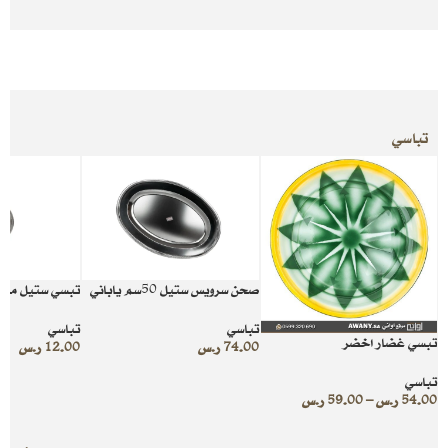
تباسي
صحن سرويس ستيل 50سم ياباني
تبسي ستيل منق
تباسي
تباسي
تبسي غضار اخضر
74.00
ر.س
12.00
ر.س
تباسي
54.00
ر.س
–
59.00
ر.س