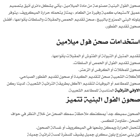
صحون الفول البنية مصنوعة من مادة الميلامين، يأتي بشكل دائري أنيق بتصميم
عميق لاستيعاب كمية وفيرة من الطعام، يمتاز بتحمله حرارة الميكرويف، يتوفر
بلونه البني الممزوج بالبيج، صحن تقديم الحمص والمقبلات والسلطات بأنواعها، أفضل
صحون تقديم الفطور.
استخدامات صحن فول ميلامين
تقديم المتبل أو التبولة أو الفتوش أو المقبلات بأنواعها.
صحون تقديم الفول أو الحمص أو السلطات.
صحون للمخللات أو الكرفس أو الزعتر.
للأكلات الشعبية صحن لتقديم الكبدة أو صحون تقديم الفطور الصباحي.
صحون للمطاعم أو البوفيات لتقديم الأكل بطريقة التراثية الشعبية، لدينا ركن
الاواني التراثية
المناسبة للمطاعم الشعبية.
صحون الفول البنية تتميز
الصحون سميك جداً يمكنك ملاحظة سمك الصحن من خلال النظر في حواف
الصحن، مقاومة للكسر.
تتحمل الحرارة ويمكن وضعها في الميكرويف أو غسالة الصحون.
لون بني ممزوج بلون سكري جميل يضيف للسفرة لمسة تراثية جميلة