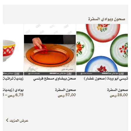
صحون وبوادي السفرة
تبسي أبو وردة (صحون غضار)
صحن بيضاوي مسطح فرنسي
زبدية تراثية م
صحون السفرة
صحون السفرة
بوادي (زبديات ا
28.00
ر.س
57.00
ر.س
6.75
ر.س
–
75
عرض المزيد