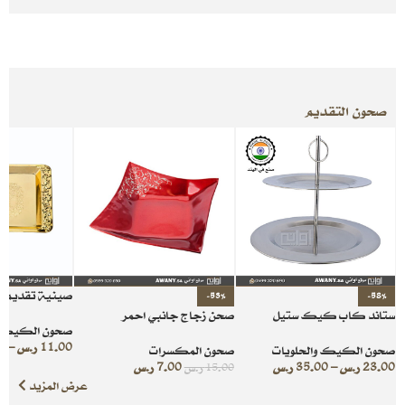
صحون التقديم
صينية تقديم ذ
-53%
-58%
ستاند كاب كيك ستيل
صحن زجاج جانبي احمر
صحون الكيك و
11.00
ر.س
–
0
صحون الكيك والحلويات
صحون المكسرات
23.00
ر.س
–
35.00
ر.س
7.00
ر.س
15.00
ر.س
عرض المزيد