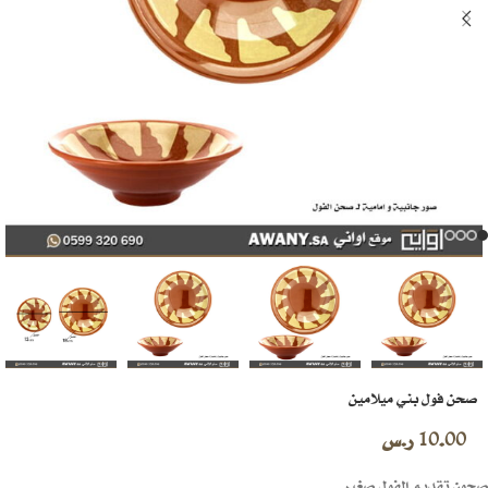
صحن فول بني ميلامين
10.00
ر.س
صحون تقديم الفول صغير