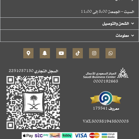
السبت – الجمعة 8:00 إلى 11:00
الشحن والتوصيل
معلومات
السجل التجاري
2251037130
0000192663
معروف 175541
VAT:300381943800003