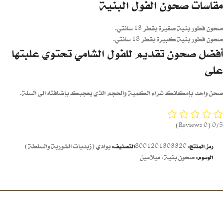
مقاسات صحون الفول البنية
صحون فطور بنية صغيرة بقطر 13 سانتي.
صحون فطور بنية كبيرة بقطر 18 سانتي.
أفضل صحون تقديم للفول الشامي تحتوي علبتها
على
صحن واحد بإمكانك شراء الكمية والحجم الذي يعجبك بإضافته الى السلة.
(0 Reviews)
0/5
8001201303320
بوادي (زبديات الشوربة والسلطة)
رمز المنتج:
التصنيف:
صحون بنية
,
ميلامين
الوسوم: