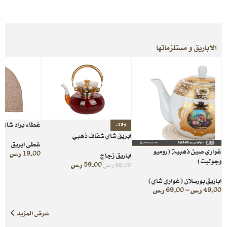
الاباريق و مستلزماتها
غطاء براد شاي ل
-13%
ابريق شاي شفاف ذهبي
غطى ابريق
غواري صين ذهبية (روميو
19.00
ر.س
اباريق زجاج
وجوليت)
59.00
ر.س
68.00
ر.س
اباريق بورسلان (غواري شاي)
49.00
ر.س
–
69.00
ر.س
عرض المزيد