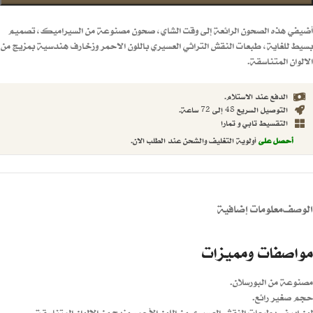
أضيفي هذه الصحون الرائعة إلى وقت الشاي، صحون مصنوعة من السيراميك، تصميم
بسيط للغاية، طبعات النقش التراثي العسيري باللون الاحمر وزخارف هندسية بمزيج من
الالوان المتناسقة.
الدفع عند الاستلام.
التوصيل السريع 48 إلى 72 ساعة.
التقسيط تابي و تمارا
أحصل على
أولوية التغليف والشحن عند الطلب الان.
الوصف
معلومات إضافية
مواصفات ومميزات
مصنوعة من البورسلان.
حجم صغير رائع.
لون ابيض بطبعات النقش العسيري من اللون الأحمر مزيج من الالوان المتناسقة.