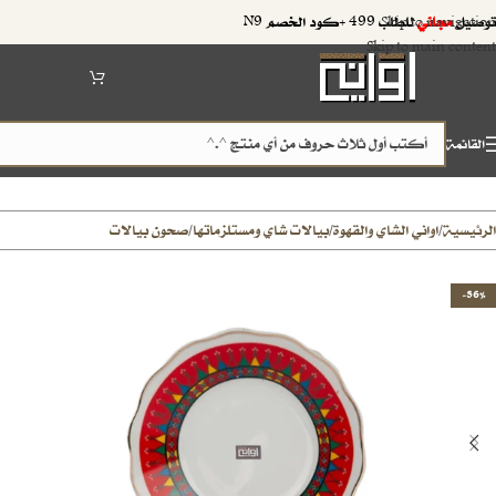
توصيل
مجاني
للطلب 499 +كود الخصم N9
Skip to navigation
Skip to main content
القائمة
الرئيسية
اواني الشاي والقهوة
بيالات شاي ومستلزماتها
صحون بيالات
/
/
/
-36%