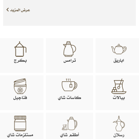
عرض المزيد
اباريق
ترامس
بكرج
بيالات
كاسات شاي
فناجيل
رسلان
أطقم شاي
مستلزمات شاي