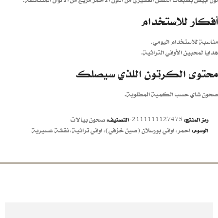
أفكار للاستخدام
مناسبة للاستخدام اليومي.
هدايا لمحبين الأواني التراثية.
محتوى الكرتون اللذي سيصلك
صحون شاي حسب الكمية المطلوبة.
2111111127475-
صحون بيالات
رمز المنتج:
التصنيف:
احمر
,
اواني بورسلان (صين خزفي)
,
اواني تراثية
,
نقشة عسيرية
الوسوم: