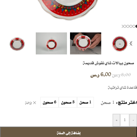
صحون بيالات شاي نقوش قديمة
6.00
ر.س
8.00
ر.س
قاعدة شاي تراثية
اختر منتج
1 صحن
1 صحن
3 صحون
6 صحون
إزالة
+
-
إضافة إلى السلة