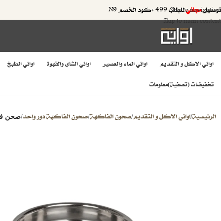
توصيل
مجاني
للطلب 499 +كود الخصم N9
Skip to navigation
Skip to main content
اواني الاكل و التقديم
اواني الماء والعصير
اواني الشاي والقهوة
اواني الطبخ
تخفيضات (تصفية)
معلومات
الرئيسية
اواني الاكل و التقديم
صحون الفاكهة
صحون الفاكهة دور واحد
/
/
/
/
صحن فاكه