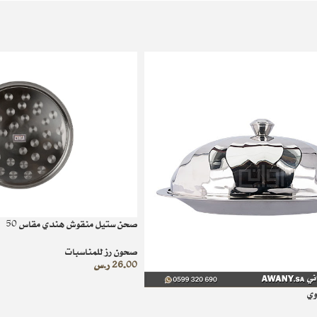
صحن ستيل منقوش هندي مقاس 50
صحون رز للمناسبات
26.00
ر.س
وي