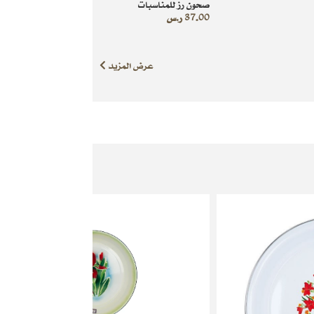
صحون رز للمناسبات
37.00
ر.س
عرض المزيد