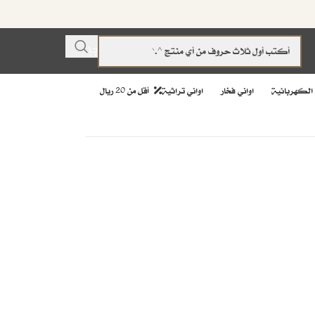
 الكهربائية
اواني فخار
اواني تراثية
أقل من 20 ريال