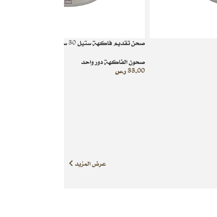
صحن تقديم فاكهة ستيل 30 سم
صحون الفاكهة دور واحد
33.00
ر.س
عرض المزيد