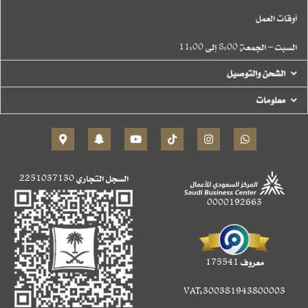
أوقات العمل
السبت – الجمعة 8:00 إلى 11:00
الشحن والتوصيل
معلومات
السجل التجاري
2251037130
0000192663
معروف 175541
VAT:300381943800003