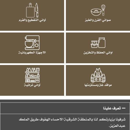
صواني الفرن والخبز
أواني التقطيع والفرم
اواني الحفظ والتخزين
الاجهزة الكهربائية
مواقد غاز ومستلزمتها
أواني تراثية
تعرف علينا
شرفونا بزيارتكم لنا بالمنطقة الشرقية الاحساء الهفوف طريق الملك
عبدالعزيز.