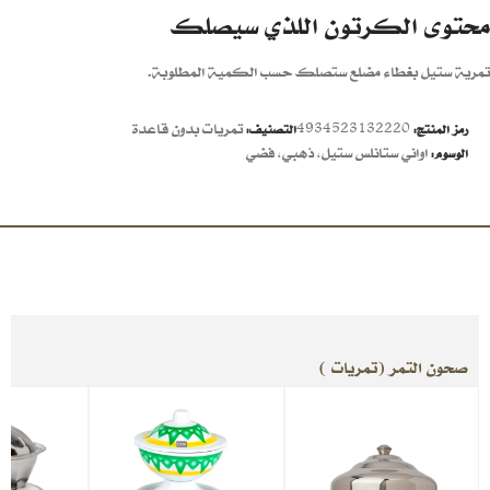
محتوى الكرتون اللذي سيصلك
تمرية ستيل بغطاء مضلع ستصلك حسب الكمية المطلوبة.
4934523132220
تمريات بدون قاعدة
رمز المنتج:
التصنيف:
اواني ستانلس ستيل
,
ذهبي
,
فضي
الوسوم:
صحون التمر (تمريات )