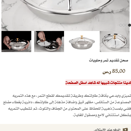
صحن تقديم تمر وحلويات
85.00
ر.س
لدينا منتجات شبيها له شاهد اسفل الصفحة
تميزي وابدعي بأناقة طاولتك وطريقة تقديمك لقطع التمر، مع هذه التمريه
المصنوعة من الستانلس، مظهر أنيق واضافة مذهلة إلى طاولتك، دائرية بغطاء مضلع
فضي بلمسة ذهبية للحفاظ على المحتوى من الجفاف والتلوث، تم تشطيب التمريه
بشكل استثنائي لامع ومصقول للغاية.
الدفع عند الاستلام.