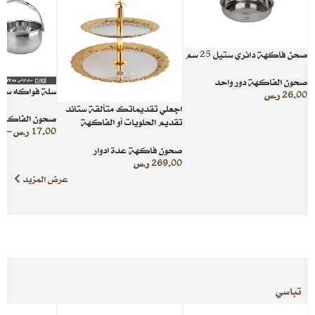
صحن فاكهة دائري ستيل 25 سم
صحون الفاكهة دور واحد
سلة فواكه ستي
26.00
ر.س
اجعلي تقديماتك متألقة ستاند
صحون الفاكهة 
تقديم الحلويات أو الفاكهة
17.00
ر.س
–
0
لتنظيم وتقديم راقي
صحون فاكهة عدة ادوار
269.00
ر.س
عرض المزيد
تباسي