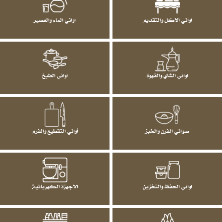
اواني الاكل والتقديم
اواني الماء والعصير
اواني الشاي والقهوة
اواني الطبخ
صواني الفرن والخبز
أواني التقطيع والفرم
اواني الحفظ والتخزين
الاجهزة الكهربائية