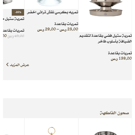
تمريه بكرسي نقش تراثي اخضر
-20%
تمرية ستيل مقاس
تمريات بقاعدة
23.00
ر.س
–
29.00
ر.س
تمريات بقاعدة
تمرية ستيل فضي بقاعدة لتقديم
9.00
49.00
ر.س
الضيافة بأسلوب فاخر
تمريات بقاعدة
139.00
ر.س
عرض المزيد
صحون الفاكهة