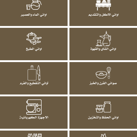
اواني الاكل والتقديم
اواني الماء والعصير
اواني الشاي والقهوة
اواني الطبخ
صواني الفرن والخبز
أواني التقطيع والفرم
اواني الحفظ والتخزين
الاجهزة الكهربائية