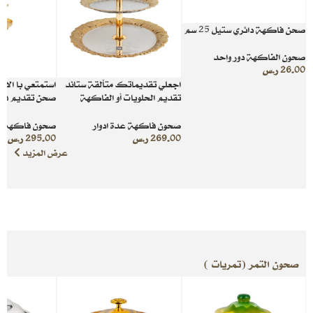
صحن فاكهة دائري ستيل 25 سم
صحون الفاكهة دور واحد
26.00
ر.س
اجعلي تقديماتك متألقة ستاند
استمتعي با الان
تقديم الحلويات أو الفاكهة
صحن تقديم فا
لتنظيم وتقديم راقي
طبقات ساحرة
صحون فاكهة عدة ادوار
صحون فاكهة عد
269.00
ر.س
295.00
ر.س
عرض المزيد
صحون التمر (تمريات )