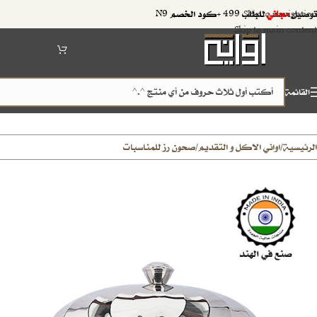
توصيل
مجاني
للطلب 499 +كود الخصم N9
Skip to navigation
Skip to main content
القائمة
الرئيسية
اواني الاكل و التقديم
صحون رز للمناسبات
/
/