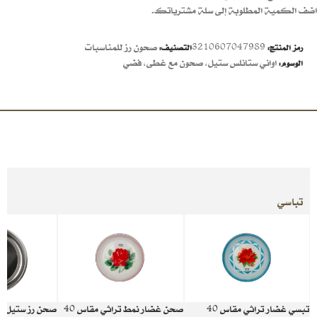
اضف الكمية المطلوبة إلى سلة مشترياتك.
3210607047989
صحون رز للمناسبات
رمز المنتج:
التصنيف:
اواني ستانلس ستيل
,
صحون مع غطى
,
فضي
الوسوم:
تباسي
تبسي غضار تراثي مقاس 40
صحن غضار نمط تراثي مقاس 40
صحن رز ستيل 49 سم