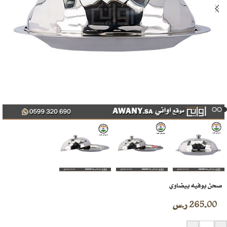
صحن بوفيه بيضاوي
265.00
ر.س