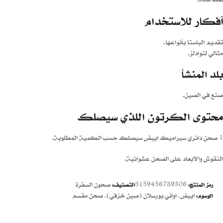
أفكار للاستخدام
تقديم الباستا بأنواعها.
مثالي لنوادلز.
بلد المنشأ
صنع في الصين.
محتوى الكرتون اللذي سيصلك
1 صحن دائري سيراميك ابيض سيصلك حسب الكمية المطلوبة.
النقوش والابعاد على الصحن عشوائية.
5159456789306
صحون السفرة
رمز المنتج:
التصنيف:
ابيض
,
اواني بورسلان (صين خزفي)
,
صحن مقسم
الوسوم: