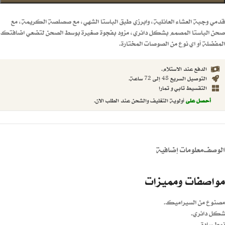
قدمي وجبة العشاء العائلية، وابرزي طبق الباستا الشهي، مع صصلصة الكريمة، مع
صحن الباستا المصمم بشكل دائري، مزود بفجوة صغيرة بوسط الصحن لتضعي اضافتك
المفضلة أو اي نوع من الصوصات المختارة.
الدفع عند الاستلام.
التوصيل السريع 48 إلى 72 ساعة.
التقسيط تابي و تمارا
أحصل على
أولوية التغليف والشحن عند الطلب الان.
الوصف
معلومات إضافية
مواصفات ومميزات
مصنوع من السيراميك.
شكل دائري.
نمط سادة.