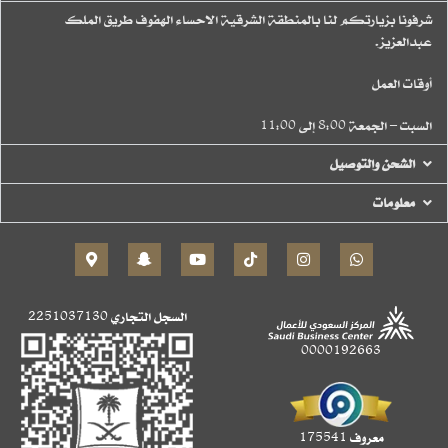
شرفونا بزيارتكم لنا بالمنطقة الشرقية الاحساء الهفوف طريق الملك
عبدالعزيز.
أوقات العمل
السبت – الجمعة 8:00 إلى 11:00
الشحن والتوصيل
معلومات
السجل التجاري
2251037130
0000192663
معروف 175541