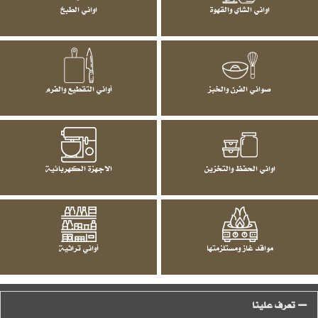
اواني الشاي والقهوة
اواني الطبخ
صواني الفرن والخبز
أواني التقطيع والفرم
اواني الحفظ والتخزين
الاجهزة الكهربائية
مواقد غاز ومستلزمتها
أواني تراثية
تعرف علينا