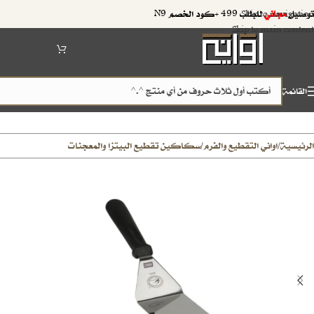
توصيل
مجاني
للطلب 499 +كود الخصم N9
Skip to navigation
Skip to main content
القائمة
الرئيسية
اواني التقطيع والفرم
سكاكين تقطيع البيتزا والمعجنات
/
/