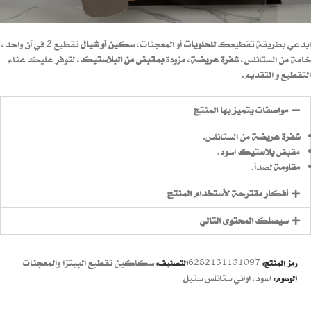
ابدعي بطريقة تقطيعك
للحلويات
أو المعجنات،
سكين أو شيال
تقطيع 2 في آن واحد،
خامة من الستانلس،
شفرة عريضة
، مزودة
بمقبض من البلاستيك
، لتوفر عليك عناء
التقطيع و التقديم.
مواصفات يتميز بها المنتج
شفرة عريضة
من الستانلس.
مقبض
بلاستيك
اسود.
مقاومة
لصدأ.
أفكار مقترحة لأستخدام المنتج
سيصلك المحتوى التالي
6282131131097
سكاكين تقطيع البيتزا والمعجنات
رمز المنتج:
التصنيف:
اسود
,
اواني ستانلس ستيل
الوسوم: