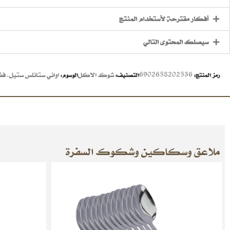
أفكار مقترحة لأستخدام المنتج
سيصلك المحتوى التالي
6902658202536
شوك الاكل
اواني ستانلس ستيل
,
فض
رمز المنتج:
التصنيف:
الوسوم:
ملاعق وسكاكين وشكوك السفرة