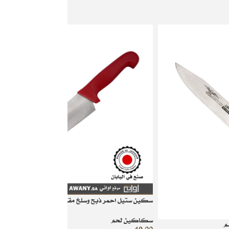
سكين ستيل احمر ذبح وسلخ مقاس 31
سكاكين لحم