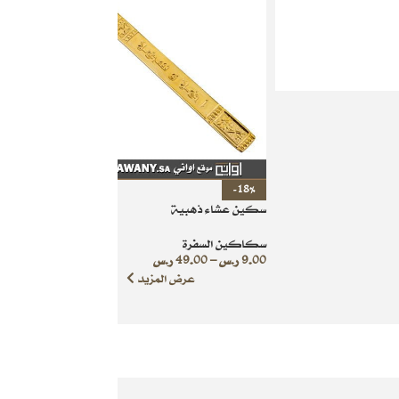
-18%
سكين عشاء ذهبية
سكاكين السفرة
9.00
ر.س
–
49.00
ر.س
عرض المزيد