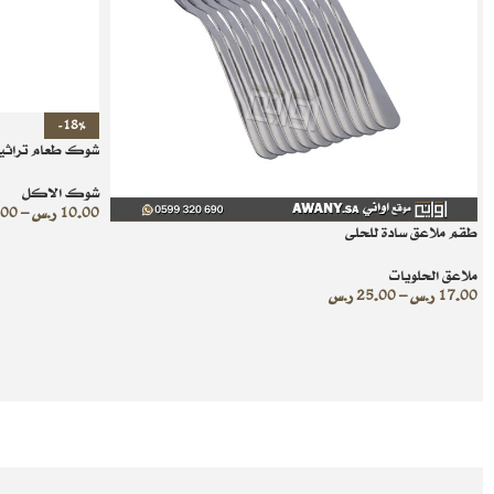
-18%
شوك طعام تراثية 
شوك الاكل
10.00
ر.س
–
.00
طقم ملاعق سادة للحلى
ملاعق الحلويات
17.00
ر.س
–
25.00
ر.س