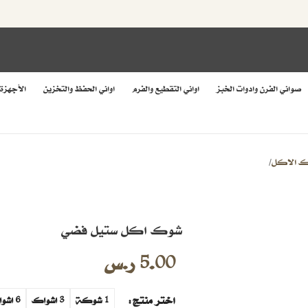
صواني الفرن وادوات الخبز
اواني التقطيع والفرم
اواني الحفظ والتخزين
الأجهزة
 الاكل
/
شوك اكل ستيل فضي
5.00
ر.س
اختر منتج
1 شوكة
3 اشواك
6 اشواك