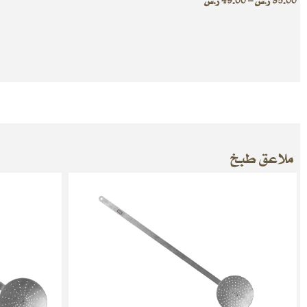
35.00
ر.س
–
49.00
ر.س
ملاعق طبخ