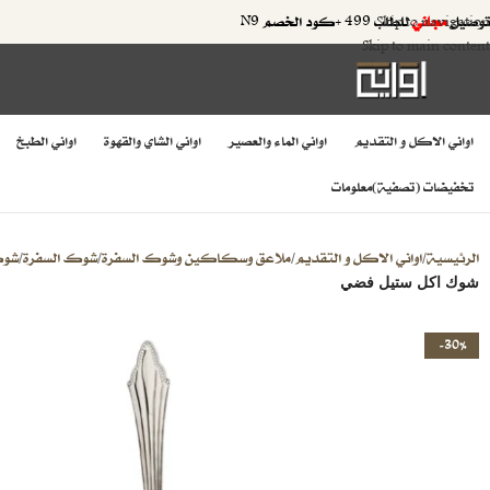
توصيل
مجاني
للطلب 499 +كود الخصم N9
Skip to navigation
Skip to main content
اواني الاكل و التقديم
اواني الماء والعصير
اواني الشاي والقهوة
اواني الطبخ
تخفيضات (تصفية)
معلومات
الرئيسية
اواني الاكل و التقديم
ملاعق وسكاكين وشوك السفرة
شوك السفرة
شوك
/
/
/
/
شوك اكل ستيل فضي
-30%