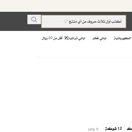
 الكهربائية
اواني فخار
اواني تراثية
أقل من 20 ريال
12 شوكة
إزالة