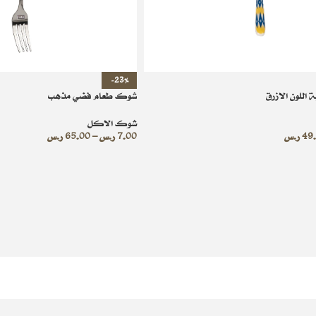
-23%
اللون الازرق
شوك طعام فضي مذهب
شوك الاكل
49
ر.س
7.00
ر.س
–
65.00
ر.س