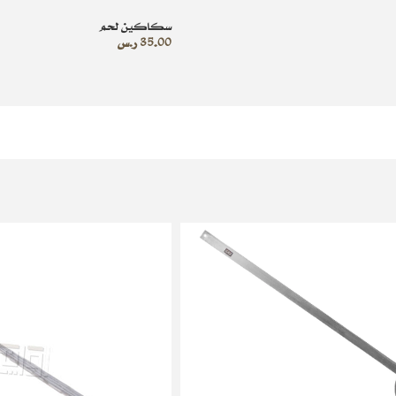
سكاكين لحم
35.00
ر.س