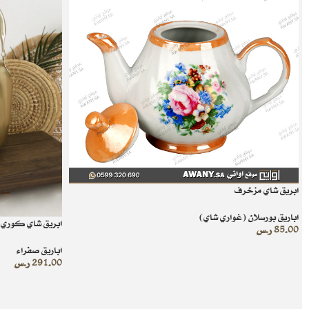
ابريق شاي مزخرف
اباريق بورسلان (غواري شاي)
ابريق شاي كوري سعة
85.00
ر.س
اباريق صفراء
291.00
ر.س