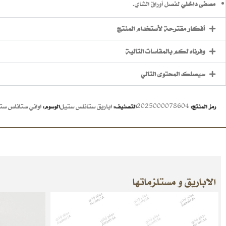
مصفى داخلي
لفصل أوراق الشاي.
أفكار مقترحة لأستخدام المنتج
وفرناه لكم بالمقاسات التالية
سيصلك المحتوى التالي
2025000078604
اباريق ستانلس ستيل
اواني ستانلس ست
رمز المنتج:
التصنيف:
الوسوم:
الاباريق و مستلزماتها