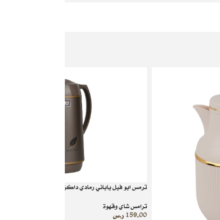
ترمس ابو فيل ياباني رمادي داكن 1 لتر
ترامس شاي وقهوة
159.00
ر.س