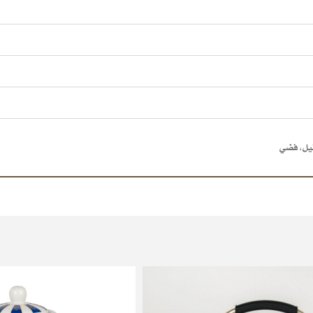
يل
,
فضي