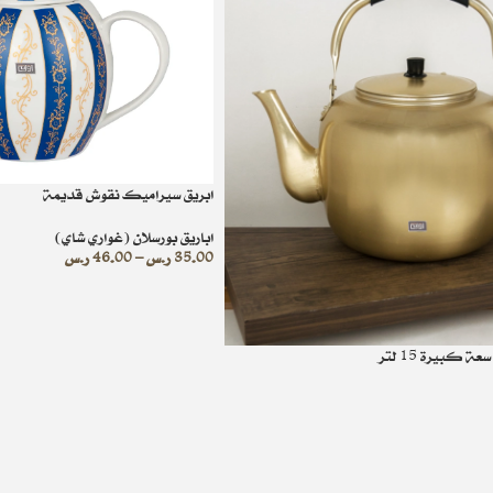
ابريق سيراميك نقوش قديمة
اباريق بورسلان (غواري شاي)
35.00
ر.س
–
46.00
ر.س
 كبيرة 15 لتر