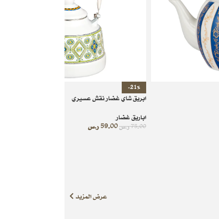
-21%
ابريق شاي غضار نقش عسيري
اباريق غضار
59.00
ر.س
75.00
ر.س
عرض المزيد