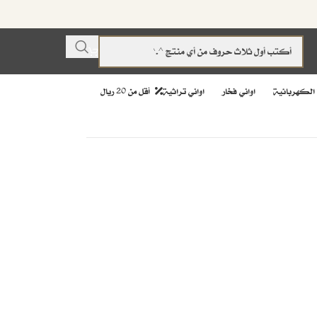
 الكهربائية
اواني فخار
اواني تراثية
أقل من 20 ريال