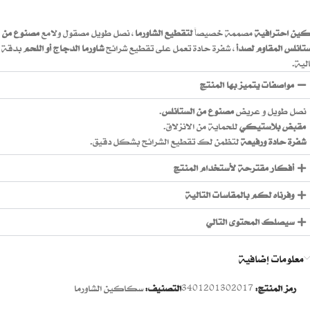
ين احترافية
مصممة خصيصاً
لتقطيع الشاورما
، نصل طويل مصقول ولامع
مصنوع من
ستانلس المقاوم لصدأ
، شفرة حادة تعمل على تقطيع شرائح
شاورما الدجاج أو اللحم
بدقة
لية.
مواصفات يتميز بها المنتج
نصل طويل و عريض
مصنوع من الستانلس
.
مقبض بلاستيكي
للحماية من الانزلاق.
شفرة حادة ورفيعة
لتظمن لك تقطيع الشرائح بشكل دقيق.
أفكار مقترحة لأستخدام المنتج
وفرناه لكم بالمقاسات التالية
سيصلك المحتوى التالي
معلومات إضافية
رمز المنتج:
3401201302017
التصنيف:
سكاكين الشاورما