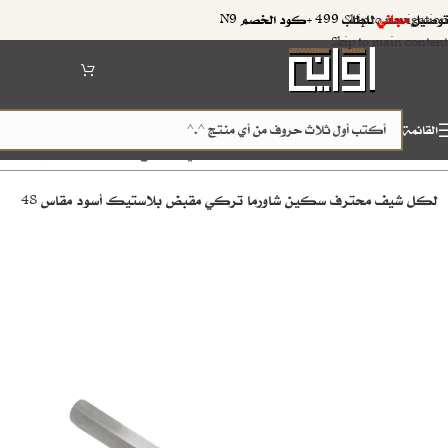
توصيل
مجاني
للطلب 499 +كود الخصم N9
Skip to navigation
Skip to main content
القائمة
الرئيسية
اواني التقطيع والفرم
سكاكين الشاورما
/
/
لكل شيف محترف سكين شاورما تركي مقبض بلاستيك أسود مقاس 48