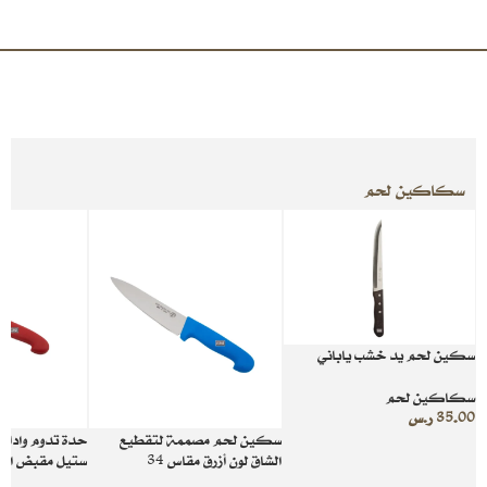
سكاكين لحم
سكين لحم يد خشب ياباني
سكاكين لحم
35.00
ر.س
سكين لحم مصممة لتقطيع
حدة تدوم واداء
الشاق لون أزرق مقاس 34
ستيل مقبض احمر