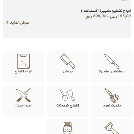
الواح تقطيع كبيرة (للمطاعم)
195.00
ر.س
–
399.00
ر.س
عرض المزيد
سكاكين كبيرة
سواطير
الواح تقطيع
مقصات لحوم
تقطيع المعجنات
مبرد (مسن)