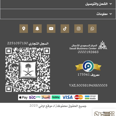
الشحن والتوصيل
معلومات
السجل التجاري
2251037130
0000192663
معروف 175541
VAT:300381943800003
جميع الحقوق محفوظة لـ موقع اواني 2025