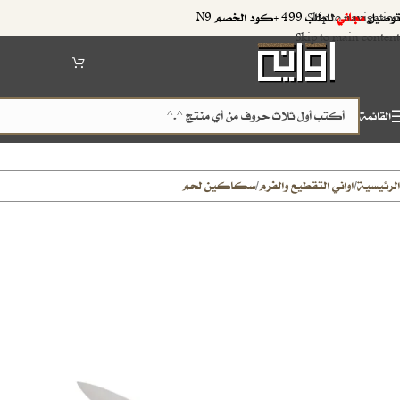
توصيل
مجاني
للطلب 499 +كود الخصم N9
Skip to navigation
Skip to main content
القائمة
الرئيسية
اواني التقطيع والفرم
سكاكين لحم
/
/