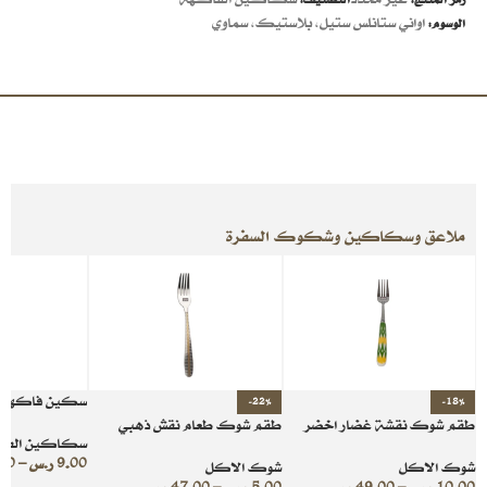
اواني ستانلس ستيل
,
بلاستيك
,
سماوي
الوسوم:
ملاعق وسكاكين وشكوك السفرة
سكين فاكهة ي
-22%
-18%
طقم شوك نقشة غضار اخضر
طقم شوك طعام نقش ذهبي
سكاكين الفا
9.00
ر.س
–
00
شوك الاكل
شوك الاكل