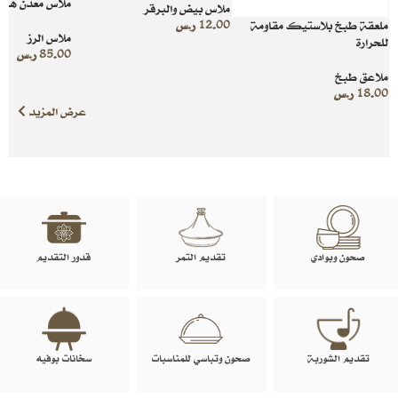
ملاس معدن هند
ملاس بيض والبرقر
12.00
ر.س
ملعقة طبخ بلاستيك مقاومة
ملاس الرز
للحرارة
85.00
ر.س
ملاعق طبخ
18.00
ر.س
عرض المزيد
صحون وبوادي
تقديم التمر
قدور التقديم
تقديم الشوربة
صحون وتباسي للمناسبات
سخانات بوفيه