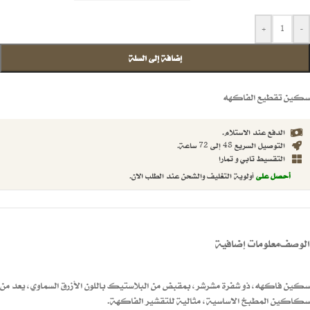
+
-
إضافة إلى السلة
سكين تقطيع الفاكهه
الدفع عند الاستلام.
التوصيل السريع 48 إلى 72 ساعة.
التقسيط تابي و تمارا
أحصل على
أولوية التغليف والشحن عند الطلب الان.
الوصف
معلومات إضافية
سكين فاكهه، ذو شفرة مشرشر، بمقبض من البلاستيك باللون الأزرق السماوي، يعد من
سكاكين المطبخ الاساسية، مثالية للتقشير الفاكهة.