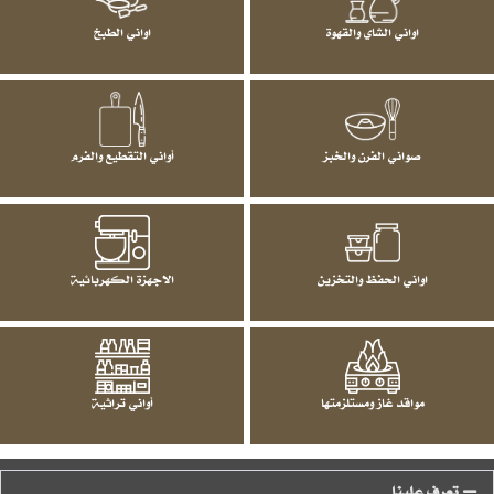
اواني الشاي والقهوة
اواني الطبخ
صواني الفرن والخبز
أواني التقطيع والفرم
اواني الحفظ والتخزين
الاجهزة الكهربائية
مواقد غاز ومستلزمتها
أواني تراثية
تعرف علينا