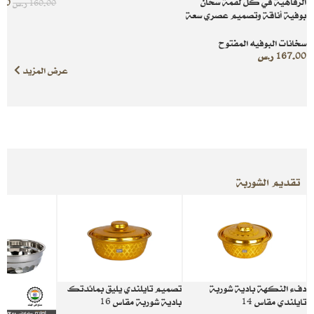
الرفاهية في كل لقمة سخان
.00
160.00
ر.س
بوفية أناقة وتصميم عصري سعة
3.3 لتر
سخانات البوفيه المفتوح
167.00
ر.س
عرض المزيد
تقديم الشوربة
دفء النكهة بادية شوربة
تصميم تايلندي يليق بمائدتك
تايلندي مقاس 14
بادية شوربة مقاس 16