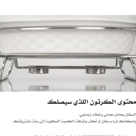
محتوى الكرتون اللذي سيصلك
السخان بحامل معدني وغطاء زجاجي.
بإمكانك شراء سخان أو أكثر بإضافة الكمية المطلوبة إلى سلة مشترياتك.