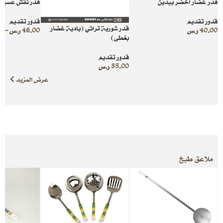
قدر غضار اخضر بيدين
قدر نقش عسيري
قدور تقديم
قدور تقديم
قدر شوربة تراثي (بادية غضار
40.00
ر.س
46.00
ر.س
–
0
بغطى)
قدور تقديم
35.00
ر.س
عرض المزيد
ملاعق طبخ