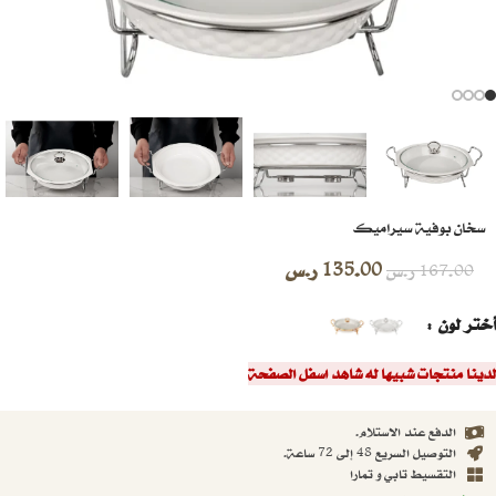
سخان بوفية سيراميك
135.00
ر.س
167.00
ر.س
أختر لون
لدينا منتجات شبيها له شاهد اسفل الصفحة
الدفع عند الاستلام.
التوصيل السريع 48 إلى 72 ساعة.
التقسيط تابي و تمارا