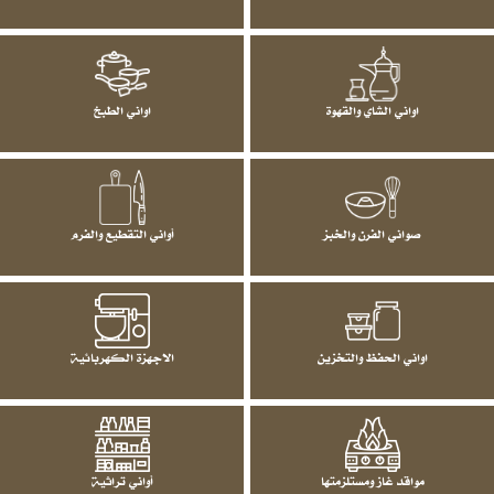
اواني الشاي والقهوة
اواني الطبخ
صواني الفرن والخبز
أواني التقطيع والفرم
اواني الحفظ والتخزين
الاجهزة الكهربائية
مواقد غاز ومستلزمتها
أواني تراثية